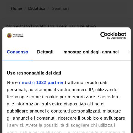
Home
Didattica
Seminari
Non è stato trovato alcun seminario relativo
all'insegnamento Elementi di architettura e sistemi
operativi.
Consenso
Dettagli
Impostazioni degli annunci
In
OFFERTA FORMATIVA
Uso responsabile dei dati
CORSI DI STUDIO
Noi e
i nostri 1022 partner
trattiamo i vostri dati
personali, ad esempio il vostro numero IP, utilizzando
DOTTORATI, MASTER E FORMAZIONE SUPERIORE
tecnologie come i cookie per memorizzare e accedere
alle informazioni sul vostro dispositivo al fine di
Contatti
pubblicare annunci e contenuti personalizzati, misurare
Persone
gli annunci e i contenuti, ricercare il pubblico e sviluppare
i servizi. Avete la possibilità di scegliere chi utilizza i
Luoghi
vostri dati e per quali scopi. Le vostre scelte in materia di