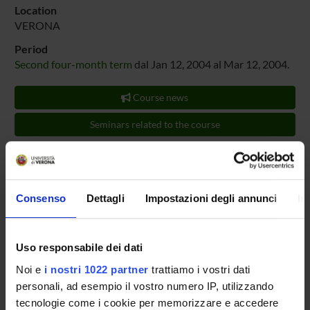
Location
VERONA
Period
Second four-month term
dal Jan 12, 2004 al Mar 12, 2004.
Course news
Seminars related to the course
LESSON TIMETABLE
TEACHING AIDS
Consenso
Dettagli
Impostazioni degli annunci
In
Documents
Bibliografia
(octet-stream, it, 0 KB, 16/12/03)
|Modalita' di esame (html, it, 1 KB, 16/12/03)
Uso responsabile dei dati
(Show/Hide)
Noi e
i nostri 1022 partner
trattiamo i vostri dati
personali, ad esempio il vostro numero IP, utilizzando
|Programma del corso (html, it, 2 KB, 16/12/03)
tecnologie come i cookie per memorizzare e accedere
(Show/Hide)