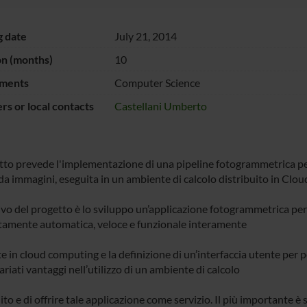
g date
July 21, 2014
on (months)
10
ments
Computer Science
s or local contacts
Castellani Umberto
etto prevede l'implementazione di una pipeline fotogrammetrica pe
 da immagini, eseguita in un ambiente di calcolo distribuito in Cl
tivo del progetto è lo sviluppo un’applicazione fotogrammetrica pe
amente automatica, veloce e funzionale interamente
 in cloud computing e la definizione di un’interfaccia utente per p
riati vantaggi nell’utilizzo di un ambiente di calcolo
ito e di offrire tale applicazione come servizio. Il più importante 