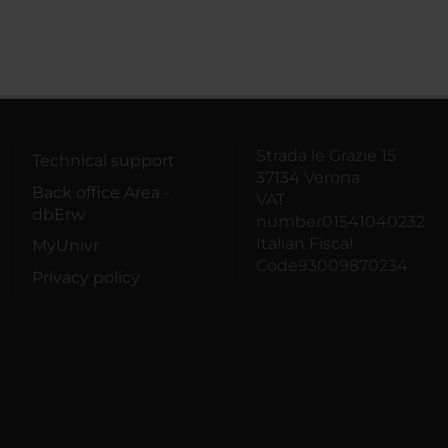
Strada le Grazie 15
Technical support
37134 Verona
Back office Area -
VAT
dbErw
number01541040232
Italian Fiscal
MyUnivr
Code93009870234
Privacy policy