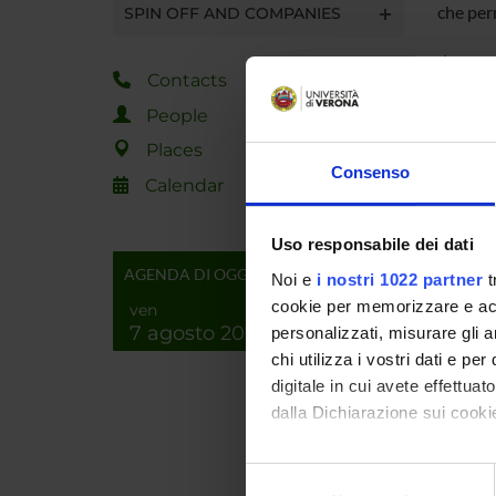
che perm
SPIN OFF AND COMPANIES
da un n
Contacts
venisse
People
calcolo
Places
può cont
Consenso
Calendar
l’utiliz
softwar
Uso responsabile dei dati
AGENDA DI OGGI
macchina
Noi e
i nostri 1022 partner
t
trova a
cookie per memorizzare e acce
ven
7 agosto 2026
personalizzati, misurare gli an
chi utilizza i vostri dati e pe
SPO
digitale in cui avete effettua
dalla Dichiarazione sui cookie
3DFLO
Con il tuo consenso, vorrem
Selezione