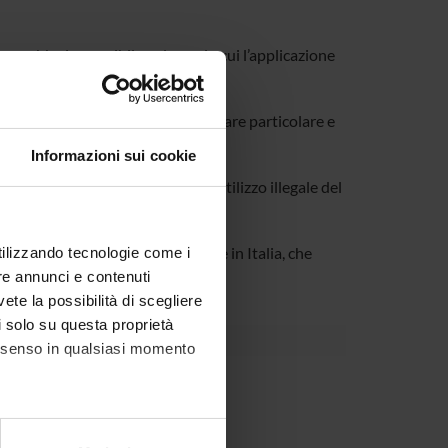
 sarebbe impossibile nel caso in cui l’applicazione
che quindi non necessita di hardware particolare e
Informazioni sui cookie
, rende impossibile la copia o l’utilizzo illegale del
 innovativo, unico nel suo genere in Italia, che
utilizzando tecnologie come i
re annunci e contenuti
vete la possibilità di scegliere
li solo su questa proprietà
consenso in qualsiasi momento
partment