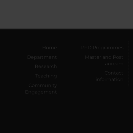
Home
PhD Programmes
Department
Master and Post
Lauream
Research
Contact
Teaching
information
Community
Engagement