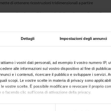
ette di ottenere ricostruzioni tridimensionali a partire
umero molto elevato di foto e quindi di coprire grandi aree. Questo
 eseguita sul computer dell’utente. In secondo luogo il
 computazionale non viene caricato sul computer dell’utilizzatore 
inuare ad operare in attesa dei risultati. Infine,
Dettagli
Impostazioni degli annunci
zo di un sistema di tipo Software as a Service (Software come servizio)
e dato che non viene fisicamente eseguito sulla
 dell’utente. Tali vantaggi consentiranno di arrivare ad un servizio
rattiamo i vostri dati personali, ad esempio il vostro numero IP, 
pplicazioni pratiche in una vasta gamma di settori.
dere alle informazioni sul vostro dispositivo al fine di pubblica
nunci e i contenuti, ricercare il pubblico e sviluppare i servizi. A
r quali scopi. Le vostre scelte in materia di privacy sono applicabi
NSORS:
to le vostre scelte. È possibile modificare o revocare il proprio 
 o facendo clic sull'icona di attivazione della privacy.
W SRL
Funds:
assigned and managed by the de
mo anche: