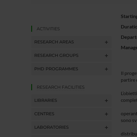
Startin
Durati
ACTIVITIES
Depart
RESEARCH AREAS
Manager
RESEARCH GROUPS
PHD PROGRAMMES
Il prog
partire
RESEARCH FACILITIES
L’obiet
complet
LIBRARIES
operante
CENTRES
sono sva
LABORATORIES
distribu