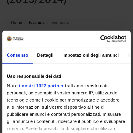
Home
Teaching
Seminars
No recent seminar found relating to teaching Didattica
generale e didattica speciale.
Consenso
Dettagli
Impostazioni degli annunci
In
STUDYING
Uso responsabile dei dati
Noi e
i nostri 1022 partner
trattiamo i vostri dati
COURSES
personali, ad esempio il vostro numero IP, utilizzando
PHD PROGRAMMES AND POSTGRADUATE
tecnologie come i cookie per memorizzare e accedere
TRAINING
alle informazioni sul vostro dispositivo al fine di
pubblicare annunci e contenuti personalizzati, misurare
Contacts
gli annunci e i contenuti, ricercare il pubblico e sviluppare
i servizi. Avete la possibilità di scegliere chi utilizza i
People