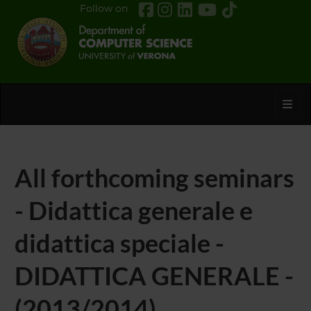
Follow on
Toggl
All forthcoming seminars
- Didattica generale e
didattica speciale -
DIDATTICA GENERALE -
(2013/2014)