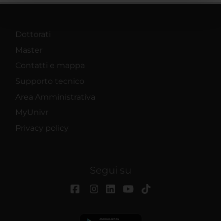
pubblicità e social media, i quali potrebbero combinarle
con altre informazioni che hai fornito loro o che hanno
raccolto dal tuo utilizzo dei loro servizi.
Dottorati
Master
Contatti e mappa
Supporto tecnico
Area Amministrativa
MyUnivr
Privacy policy
Segui su