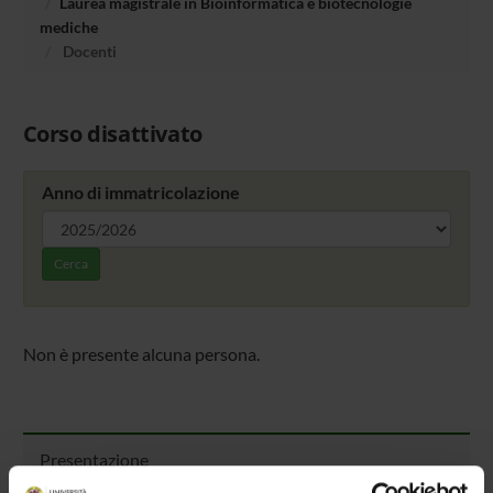
Laurea magistrale in Bioinformatica e biotecnologie
mediche
Docenti
Corso disattivato
Anno di immatricolazione
Cerca
Non è presente alcuna persona.
Presentazione
Come iscriversi e Requisiti di ammissione