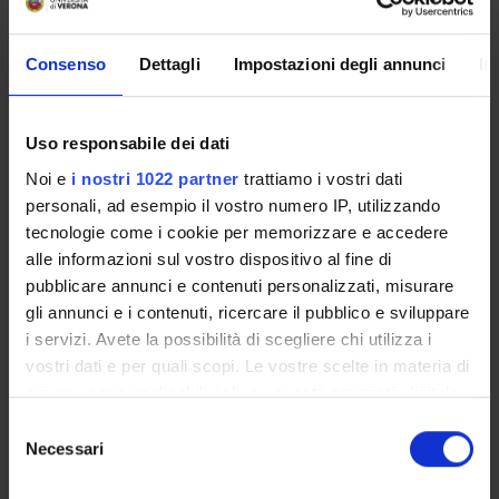
Insegnamenti
Calendario didattico
Consenso
Dettagli
Impostazioni degli annunci
In
Orario lezioni
Piani didattici
Calendario esami
Uso responsabile dei dati
Bacheca avvisi
Noi e
i nostri 1022 partner
trattiamo i vostri dati
Proposte tesi e stage
personali, ad esempio il vostro numero IP, utilizzando
Organi collegiali e di governo
tecnologie come i cookie per memorizzare e accedere
Docenti
alle informazioni sul vostro dispositivo al fine di
Agevolazioni economiche
pubblicare annunci e contenuti personalizzati, misurare
gli annunci e i contenuti, ricercare il pubblico e sviluppare
Erasmus+ e altre esperienze all’estero
i servizi. Avete la possibilità di scegliere chi utilizza i
Alloggi
vostri dati e per quali scopi. Le vostre scelte in materia di
Documenti
privacy sono applicabili solo su questa proprietà digitale
in cui avete effettuato le vostre scelte. È possibile
Selezione
OFFERTA FORMATIVA
modificare o revocare il proprio consenso in qualsiasi
Necessari
del
momento dalla Dichiarazione sui cookie o facendo clic
consenso
CORSI DI STUDIO