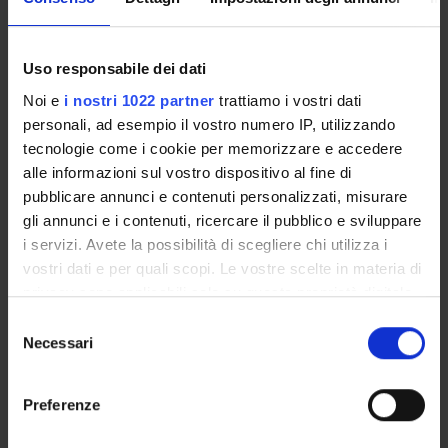
Vortex rings for the Gross-Pitaevskii equation
Convergence of the parabolic Ginzburg-Landau equation to 
Uso responsabile dei dati
Noi e
i nostri 1022 partner
trattiamo i vostri dati
On an open problem for Jacobians raised by Bourgain, Brezi
personali, ad esempio il vostro numero IP, utilizzando
Uniform estimates for the parabolic Ginzburg-Landau equation.
tecnologie come i cookie per memorizzare e accedere
alle informazioni sul vostro dispositivo al fine di
pubblicare annunci e contenuti personalizzati, misurare
gli annunci e i contenuti, ricercare il pubblico e sviluppare
i servizi. Avete la possibilità di scegliere chi utilizza i
ACTIVITIES
vostri dati e per quali scopi. Le vostre scelte in materia di
privacy sono applicabili solo su questa proprietà digitale
RESEARCH AREAS
in cui avete effettuato le vostre scelte. È possibile
Selezione
RESEARCH GROUPS
modificare o revocare il proprio consenso in qualsiasi
Necessari
del
momento dalla Dichiarazione sui cookie o facendo clic
consenso
PHD PROGRAMMES
sull'icona di attivazione della privacy.
Preferenze
RESEARCH FACILITIES
Con il tuo consenso, vorremmo anche: