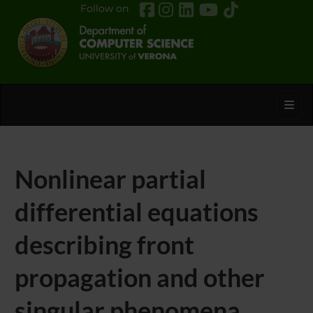
Follow on
Toggl
Nonlinear partial
differential equations
describing front
propagation and other
singular phenomena