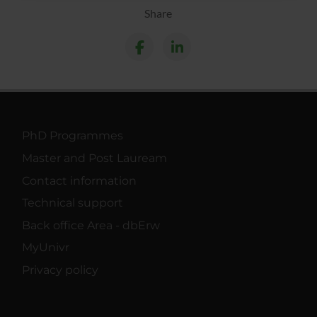
raccolto dal tuo utilizzo dei loro servizi.
Share
PhD Programmes
Master and Post Lauream
Contact information
Technical support
Back office Area - dbErw
MyUnivr
Privacy policy