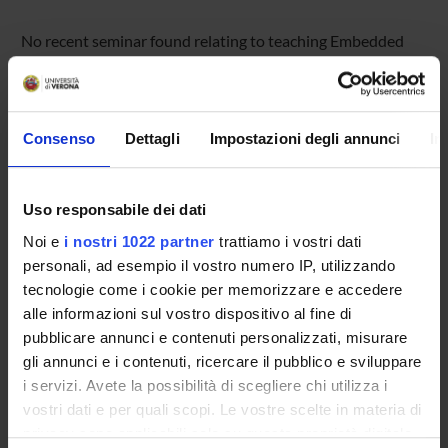
No recent seminar found relating to teaching Embedded
systems design .
Consenso
Dettagli
Impostazioni degli annunci
In
STUDYING
COURSES
Uso responsabile dei dati
PHD PROGRAMMES AND POSTGRADUATE
Noi e
i nostri 1022 partner
trattiamo i vostri dati
TRAINING
personali, ad esempio il vostro numero IP, utilizzando
tecnologie come i cookie per memorizzare e accedere
Contacts
alle informazioni sul vostro dispositivo al fine di
pubblicare annunci e contenuti personalizzati, misurare
People
gli annunci e i contenuti, ricercare il pubblico e sviluppare
Places
i servizi. Avete la possibilità di scegliere chi utilizza i
Calendar
vostri dati e per quali scopi. Le vostre scelte in materia di
privacy sono applicabili solo su questa proprietà digitale