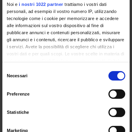
Publication date
Noi e
i nostri 1022 partner
trattiamo i vostri dati
May 6, 2024
personali, ad esempio il vostro numero IP, utilizzando
tecnologie come i cookie per memorizzare e accedere
alle informazioni sul vostro dispositivo al fine di
pubblicare annunci e contenuti personalizzati, misurare
gli annunci e i contenuti, ricercare il pubblico e sviluppare
STUDYING
i servizi. Avete la possibilità di scegliere chi utilizza i
vostri dati e per quali scopi. Le vostre scelte in materia di
COURSES
privacy sono applicabili solo su questa proprietà digitale
in cui avete effettuato le vostre scelte. È possibile
PHD PROGRAMMES AND POSTGRADUATE
Selezione
TRAINING
modificare o revocare il proprio consenso in qualsiasi
Necessari
del
momento dalla Dichiarazione sui cookie o facendo clic
consenso
sull'icona di attivazione della privacy.
Contacts
Preferenze
People
Con il tuo consenso, vorremmo anche:
Places
raccogliere informazioni sulla tua posizione
Statistiche
Calendar
geografica, con un'approssimazione di qualche
metro,
Marketing