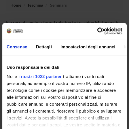
Home
Teaching
Seminars
No recent seminar found relating to teaching Mathematical
and Statistical Methods in Biology.
Consenso
Dettagli
Impostazioni degli annunci
In
STUDYING
COURSES
Uso responsabile dei dati
Noi e
i nostri 1022 partner
trattiamo i vostri dati
PHD PROGRAMMES AND POSTGRADUATE
personali, ad esempio il vostro numero IP, utilizzando
TRAINING
tecnologie come i cookie per memorizzare e accedere
alle informazioni sul vostro dispositivo al fine di
Contacts
pubblicare annunci e contenuti personalizzati, misurare
People
gli annunci e i contenuti, ricercare il pubblico e sviluppare
Places
i servizi. Avete la possibilità di scegliere chi utilizza i
vostri dati e per quali scopi. Le vostre scelte in materia di
Calendar