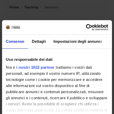
Home
Teaching
Seminars
No recent seminar found relating to teaching Complements
of Mathematical Analysis.
Consenso
Dettagli
Impostazioni degli annunci
In
STUDYING
Uso responsabile dei dati
COURSES
Noi e
i nostri 1022 partner
trattiamo i vostri dati
PHD PROGRAMMES AND POSTGRADUATE
personali, ad esempio il vostro numero IP, utilizzando
TRAINING
tecnologie come i cookie per memorizzare e accedere
alle informazioni sul vostro dispositivo al fine di
Contacts
pubblicare annunci e contenuti personalizzati, misurare
gli annunci e i contenuti, ricercare il pubblico e sviluppare
People
i servizi. Avete la possibilità di scegliere chi utilizza i
Places
vostri dati e per quali scopi. Le vostre scelte in materia di