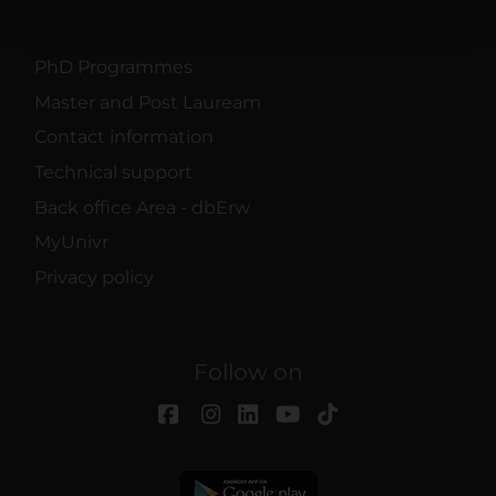
pubblicità e social media, i quali potrebbero combinarle
con altre informazioni che hai fornito loro o che hanno
raccolto dal tuo utilizzo dei loro servizi.
PhD Programmes
Master and Post Lauream
Contact information
Technical support
Back office Area - dbErw
MyUnivr
Privacy policy
Follow on