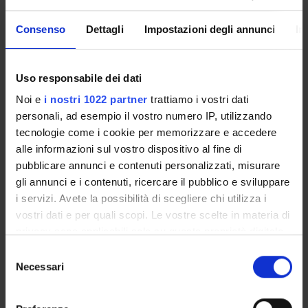
MYUNIVR
Consenso
Dettagli
Impostazioni degli annunci
In
Courses
Uso responsabile dei dati
Academic Calendar
Noi e
i nostri 1022 partner
trattiamo i vostri dati
Didactic plan and student's guide
personali, ad esempio il vostro numero IP, utilizzando
Exam calendar
tecnologie come i cookie per memorizzare e accedere
Governing bodies
alle informazioni sul vostro dispositivo al fine di
Notices
pubblicare annunci e contenuti personalizzati, misurare
Scholarships and Grants
gli annunci e i contenuti, ricercare il pubblico e sviluppare
Housing service
i servizi. Avete la possibilità di scegliere chi utilizza i
Documents
vostri dati e per quali scopi. Le vostre scelte in materia di
privacy sono applicabili solo su questa proprietà digitale
in cui avete effettuato le vostre scelte. È possibile
Selezione
STUDYING
modificare o revocare il proprio consenso in qualsiasi
Necessari
del
momento dalla Dichiarazione sui cookie o facendo clic
COURSES
consenso
sull'icona di attivazione della privacy.