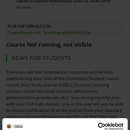
Degree in Applied Mathematics (until a.y. 2008/2009)
Notices
FOR INFORMATION
Operational unit: Teaching administration
Course Not running, not visible
NEWS FOR STUDENTS
There you will find information, resources and services
useful during your time at the University (Student’s exam
record, your study plan on ESSE3, Distance Learning
courses, university email account, office forms,
administrative procedures, etc.). You can log into MyUnivr
with your GIA login details: only in this way will you be able
to receive notification of all the notices from your teachers
and your secretariat via email and also via the Univr app.