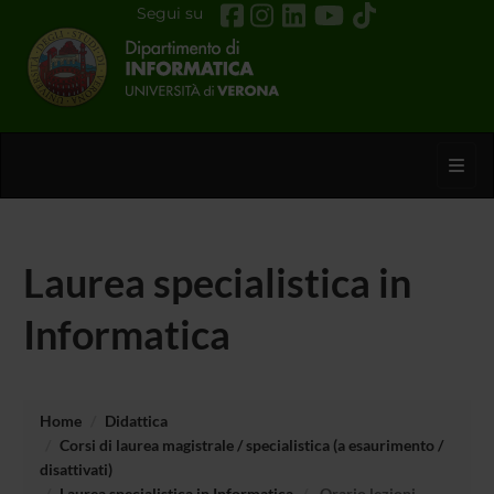
Segui su
Toggl
Laurea specialistica in
Informatica
Home
Didattica
Corsi di laurea magistrale / specialistica (a esaurimento /
disattivati)
Laurea specialistica in Informatica
Orario lezioni