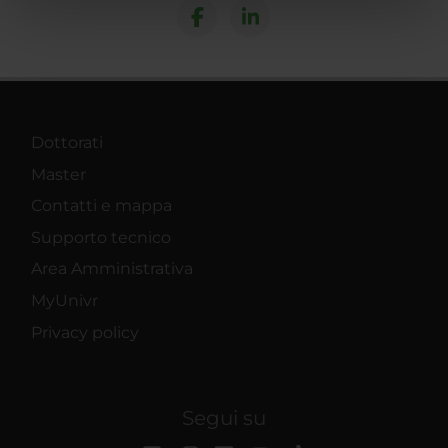
nostri partner che si occupano di analisi dei dati web,
pubblicità e social media, i quali potrebbero combinarle
con altre informazioni che hai fornito loro o che hanno
raccolto dal tuo utilizzo dei loro servizi.
Dottorati
Master
Contatti e mappa
Supporto tecnico
Area Amministrativa
MyUnivr
Privacy policy
Segui su