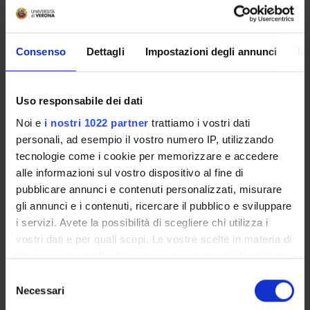
Vai all'orario delle lezioni
Consenso
Dettagli
Impostazioni degli annunci
In
Uso responsabile dei dati
Insegnamenti
Noi e
i nostri 1022 partner
trattiamo i vostri dati
Calendario didattico
personali, ad esempio il vostro numero IP, utilizzando
Piani didattici e Guide dello studente
tecnologie come i cookie per memorizzare e accedere
alle informazioni sul vostro dispositivo al fine di
Orario lezioni
pubblicare annunci e contenuti personalizzati, misurare
Calendario esami
gli annunci e i contenuti, ricercare il pubblico e sviluppare
Bacheca avvisi
i servizi. Avete la possibilità di scegliere chi utilizza i
Proposte tesi e stage
vostri dati e per quali scopi. Le vostre scelte in materia di
Organi collegiali e di governo
privacy sono applicabili solo su questa proprietà digitale
Docenti
in cui avete effettuato le vostre scelte. È possibile
Selezione
Documenti
modificare o revocare il proprio consenso in qualsiasi
Necessari
del
momento dalla Dichiarazione sui cookie o facendo clic
consenso