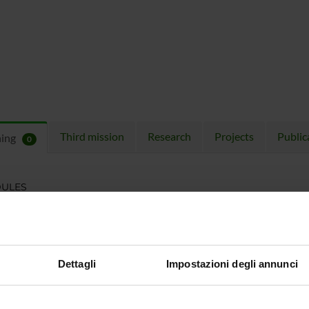
Third mission
Research
Projects
Public
hing
0
ULES
 running in the period selected:
0
.
n the module to see the timetable and course details.
Dettagli
Impostazioni degli annunci