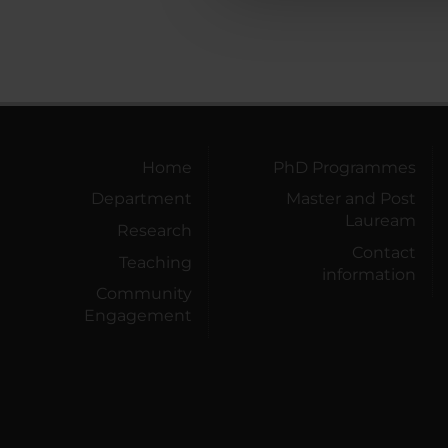
Home
PhD Programmes
Department
Master and Post
Lauream
Research
Contact
Teaching
information
Community
Engagement