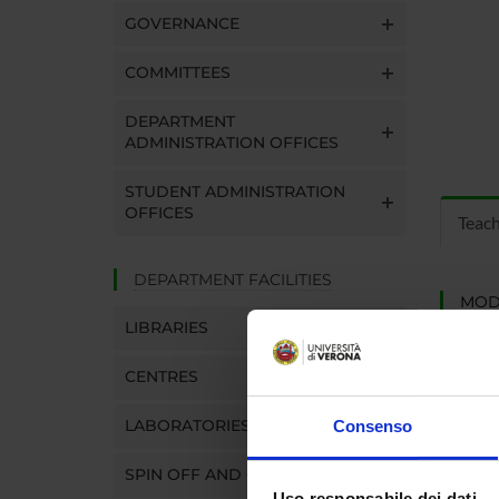
GOVERNANCE
COMMITTEES
DEPARTMENT
ADMINISTRATION OFFICES
STUDENT ADMINISTRATION
OFFICES
Teac
DEPARTMENT FACILITIES
MOD
LIBRARIES
Modules
Click o
CENTRES
LABORATORIES
Consenso
SPIN OFF AND COMPANIES
Uso responsabile dei dati