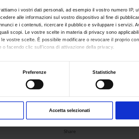
rattiamo i vostri dati personali, ad esempio il vostro numero IP, 
dere alle informazioni sul vostro dispositivo al fine di pubblica
nunci e i contenuti, ricercare il pubblico e sviluppare i servizi. A
r quali scopi. Le vostre scelte in materia di privacy sono applicabi
to le vostre scelte. È possibile modificare o revocare il proprio 
 o facendo clic sull'icona di attivazione della privacy.
mo anche:
oni sulla tua posizione geografica, con un'approssimazione di qu
Preferenze
Statistiche
spositivo, scansionandolo attivamente alla ricerca di caratteristich
aborati i tuoi dati personali e imposta le tue preferenze nella
s
consenso in qualsiasi momento dalla Dichiarazione sui cookie.
Accetta selezionati
nalizzare contenuti ed annunci, per fornire funzionalità dei socia
inoltre informazioni sul modo in cui utilizzi il nostro sito con i n
Share
icità e social media, i quali potrebbero combinarle con altre inform
lizzo dei loro servizi.