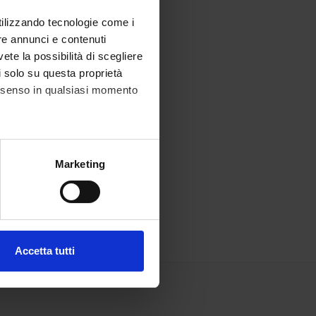
utilizzando tecnologie come i
re annunci e contenuti
vete la possibilità di scegliere
li solo su questa proprietà
consenso in qualsiasi momento
alche metro,
Marketing
e specifiche (impronte
ezione dettagli
. Puoi
Accetta tutti
l media e per analizzare il
ostri partner che si occupano
azioni che hai fornito loro o