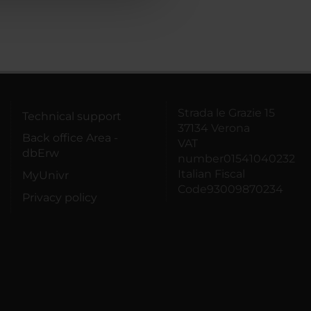
Strada le Grazie 15
Technical support
37134 Verona
Back office Area -
VAT
dbErw
number01541040232
Italian Fiscal
MyUnivr
Code93009870234
Privacy policy