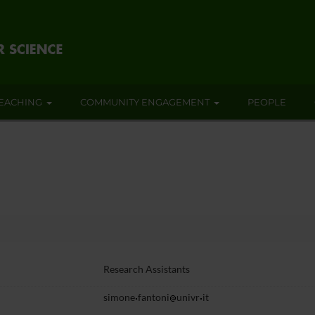
EACHING
COMMUNITY ENGAGEMENT
PEOPLE
Research Assistants
simone
fantoni
univr
it