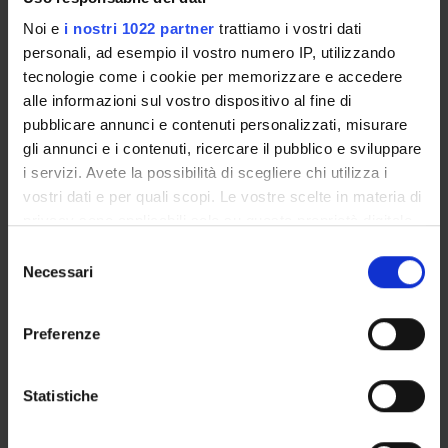
Elena Gaburro
Noi e
i nostri 1022 partner
trattiamo i vostri dati
Componente
personali, ad esempio il vostro numero IP, utilizzando
Sara Galati
tecnologie come i cookie per memorizzare e accedere
Rappresentante personale TA
alle informazioni sul vostro dispositivo al fine di
Luca Geretti
pubblicare annunci e contenuti personalizzati, misurare
Componente
gli annunci e i contenuti, ricercare il pubblico e sviluppare
i servizi. Avete la possibilità di scegliere chi utilizza i
Roberto Giacobazzi
Componente
vostri dati e per quali scopi. Le vostre scelte in materia di
privacy sono applicabili solo su questa proprietà digitale
Rosalba Giugno
in cui avete effettuato le vostre scelte. È possibile
Componente
Selezione
modificare o revocare il proprio consenso in qualsiasi
Necessari
del
Enrico Gregorio
momento dalla Dichiarazione sui cookie o facendo clic
Componente
consenso
sull'icona di attivazione della privacy.
Rosanna Davison Laking
Preferenze
Componente
Con il tuo consenso, vorremmo anche:
Zsuzsanna Liptak
raccogliere informazioni sulla tua posizione
Statistiche
Componente
geografica, con un'approssimazione di qualche
Amos Lo Verde
metro,
Rappresentante studenti