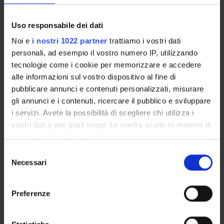
RESEARCH AREAS
RESEARCH GROUPS
Uso responsabile dei dati
Noi e
i nostri 1022 partner
trattiamo i vostri dati
PHD PROGRAMMES
personali, ad esempio il vostro numero IP, utilizzando
tecnologie come i cookie per memorizzare e accedere
RESEARCH FACILITIES
alle informazioni sul vostro dispositivo al fine di
pubblicare annunci e contenuti personalizzati, misurare
LIBRARIES
gli annunci e i contenuti, ricercare il pubblico e sviluppare
i servizi. Avete la possibilità di scegliere chi utilizza i
CENTRES
vostri dati e per quali scopi. Le vostre scelte in materia di
privacy sono applicabili solo su questa proprietà digitale
LABORATORIES
in cui avete effettuato le vostre scelte. È possibile
Selezione
SPIN OFF AND COMPANIES
modificare o revocare il proprio consenso in qualsiasi
Necessari
del
momento dalla Dichiarazione sui cookie o facendo clic
consenso
Contacts
sull'icona di attivazione della privacy.
Preferenze
People
Con il tuo consenso, vorremmo anche:
Places
raccogliere informazioni sulla tua posizione