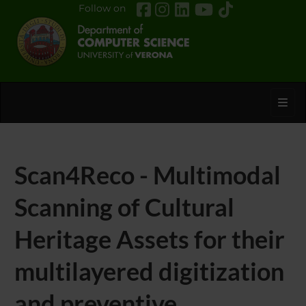
Follow on
Toggl
Scan4Reco - Multimodal
Scanning of Cultural
Heritage Assets for their
multilayered digitization
and preventive