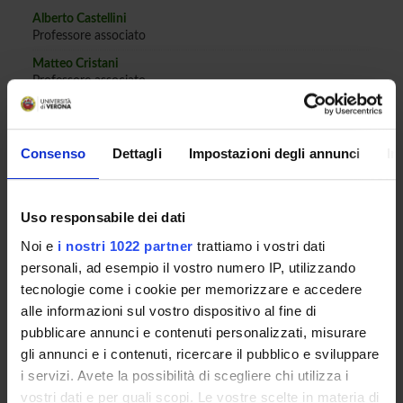
Alberto Castellini
Professore associato
Matteo Cristani
Professore associato
Tewabe Chekole Workneh
Borsista
Consenso
Dettagli
Impostazioni degli annunci
In
COMPETENZE
Uso responsabile dei dati
PROGETTI
Noi e
i nostri 1022 partner
trattiamo i vostri dati
personali, ad esempio il vostro numero IP, utilizzando
LABORATORI E CENTRI DI RICERCA
tecnologie come i cookie per memorizzare e accedere
alle informazioni sul vostro dispositivo al fine di
pubblicare annunci e contenuti personalizzati, misurare
gli annunci e i contenuti, ricercare il pubblico e sviluppare
ATTIVITÀ
i servizi. Avete la possibilità di scegliere chi utilizza i
vostri dati e per quali scopi. Le vostre scelte in materia di