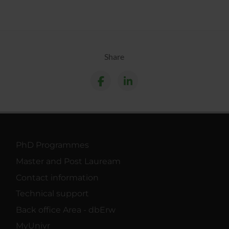
Share
PhD Programmes
Master and Post Lauream
Contact information
Technical support
Back office Area - dbErw
MyUnivr