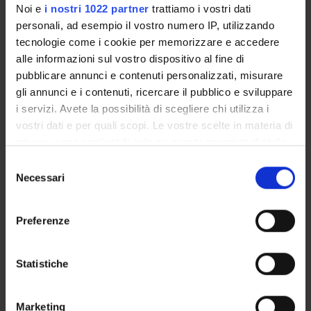
Noi e
i nostri 1022 partner
trattiamo i vostri dati
personali, ad esempio il vostro numero IP, utilizzando
tecnologie come i cookie per memorizzare e accedere
PROJECT PARTICIPANTS
alle informazioni sul vostro dispositivo al fine di
pubblicare annunci e contenuti personalizzati, misurare
Alessia Bozzini
gli annunci e i contenuti, ricercare il pubblico e sviluppare
Franco Fummi
i servizi. Avete la possibilità di scegliere chi utilizza i
Full Professor
vostri dati e per quali scopi. Le vostre scelte in materia di
privacy sono applicabili solo su questa proprietà digitale
Marco Panato
in cui avete effettuato le vostre scelte. È possibile
Spin-off staff
Selezione
modificare o revocare il proprio consenso in qualsiasi
Necessari
del
momento dalla Dichiarazione sui cookie o facendo clic
consenso
sull'icona di attivazione della privacy.
Preferenze
ACTIVITIES
Con il tuo consenso, vorremmo anche:
raccogliere informazioni sulla tua posizione
Statistiche
RESEARCH AREAS
geografica, con un'approssimazione di qualche
metro,
RESEARCH GROUPS
Marketing