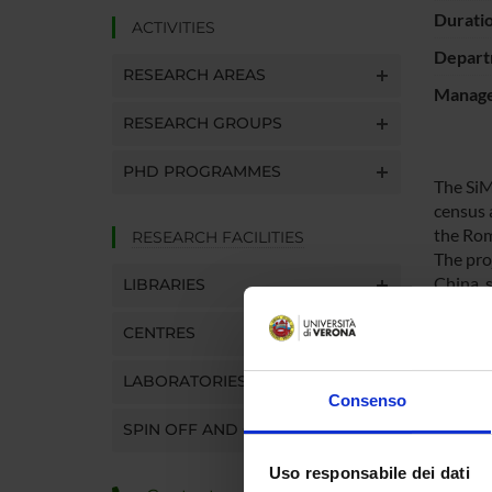
Durati
ACTIVITIES
Depart
RESEARCH AREAS
Manager
RESEARCH GROUPS
PHD PROGRAMMES
The SiM
census a
the Rom
RESEARCH FACILITIES
The pro
China, s
LIBRARIES
Apocryp
describ
CENTRES
provide
The cens
LABORATORIES
Consenso
of the 
website
SPIN OFF AND COMPANIES
The mon
Uso responsabile dei dati
and to p