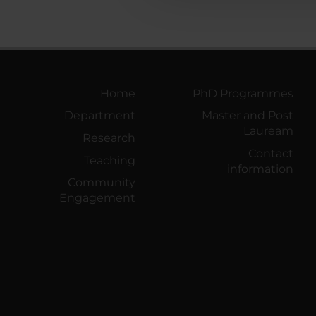
Home
PhD Programmes
Department
Master and Post
Lauream
Research
Contact
Teaching
information
Community
Engagement