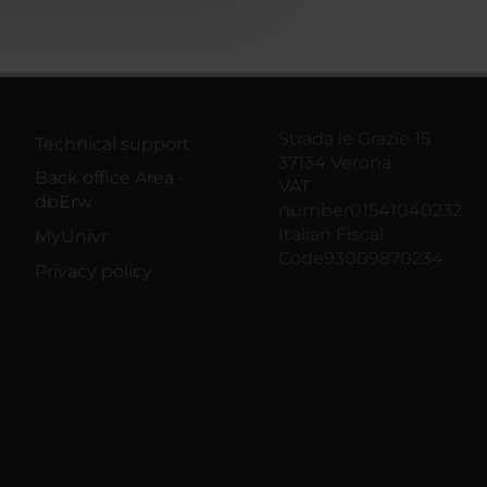
Strada le Grazie 15
Technical support
37134 Verona
Back office Area -
VAT
dbErw
number01541040232
Italian Fiscal
MyUnivr
Code93009870234
Privacy policy