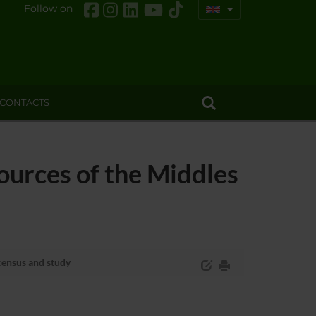
Follow on
CONTACTS
ources of the Middles
census and study