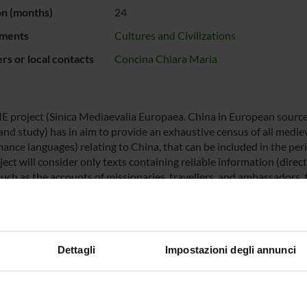
on (months)
24
ments
Cultures and Civilizations
s or local contacts
Concina Chiara Maria
E project (Sinica Mediaevalia Europaea. China in European sourc
nd study) has in aim to provide an exhaustive census of all medieva
ance languages) relating to China, that can be included in the p
ject will consider only texts containing reliable information (dire
uch as the accounts of missionaries, travellers, and ambassadors, t
hal works (such as imaginary journeys), will be excluded from the
ed by following a standard scheme; this stage of the project is ext
 relevant information on manuscripts and manuscript traditions tha
us will occupy the first twelve months of the SiME project. At the 
Dettagli
Impostazioni degli annunci
census will be made available to the scientific community by loadi
 devoted to the project.
ths from 12 to 24 will be devoted to research on the basis of the
roduce a series of studies related to the project.