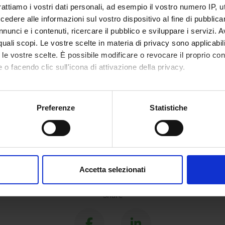
rattiamo i vostri dati personali, ad esempio il vostro numero IP, 
dere alle informazioni sul vostro dispositivo al fine di pubblica
ECT PARTICIPANTS
nunci e i contenuti, ricercare il pubblico e sviluppare i servizi. A
r quali scopi. Le vostre scelte in materia di privacy sono applicabi
 Maria Concina
Associate Professor
to le vostre scelte. È possibile modificare o revocare il proprio 
 o facendo clic sull'icona di attivazione della privacy.
mo anche:
oni sulla tua posizione geografica, con un'approssimazione di qu
Preferenze
Statistiche
spositivo, scansionandolo attivamente alla ricerca di caratteristich
aborati i tuoi dati personali e imposta le tue preferenze nella
s
consenso in qualsiasi momento dalla Dichiarazione sui cookie.
Accetta selezionati
nalizzare contenuti ed annunci, per fornire funzionalità dei socia
inoltre informazioni sul modo in cui utilizzi il nostro sito con i n
Share
icità e social media, i quali potrebbero combinarle con altre inform
lizzo dei loro servizi.