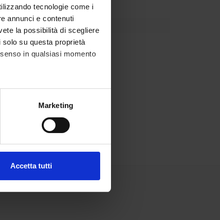
utilizzando tecnologie come i
re annunci e contenuti
vete la possibilità di scegliere
li solo su questa proprietà
consenso in qualsiasi momento
alche metro,
Marketing
e specifiche (impronte
ezione dettagli
. Puoi
Accetta tutti
l media e per analizzare il
ostri partner che si occupano
azioni che hai fornito loro o