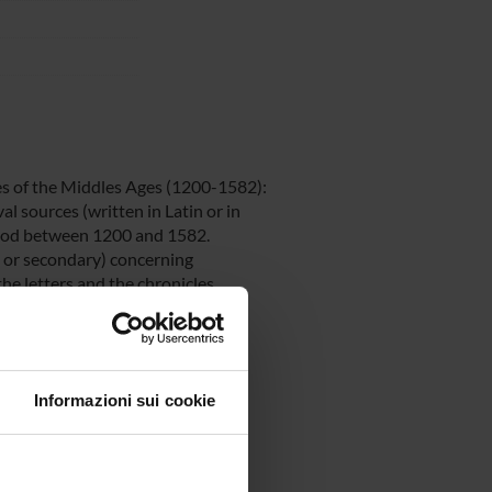
es of the Middles Ages (1200-1582):
l sources (written in Latin or in
eriod between 1200 and 1582.
ct or secondary) concerning
he letters and the chronicles.
 corpus. Works will be
remely important because it will
t have been very little studied.
end of the process, the results
Informazioni sui cookie
ng them on an open access
 data provided by the census