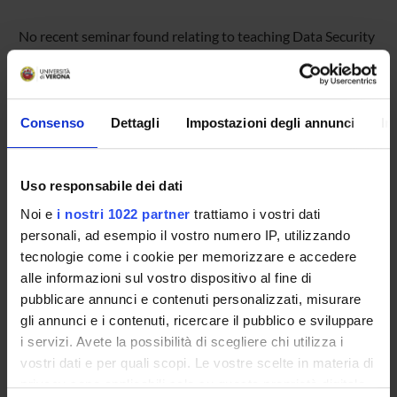
No recent seminar found relating to teaching Data Security
& Privacy.
Consenso
Dettagli
Impostazioni degli annunci
In
STUDYING
COURSES
Uso responsabile dei dati
PHD PROGRAMMES AND POSTGRADUATE
Noi e
i nostri 1022 partner
trattiamo i vostri dati
TRAINING
personali, ad esempio il vostro numero IP, utilizzando
tecnologie come i cookie per memorizzare e accedere
Contacts
alle informazioni sul vostro dispositivo al fine di
pubblicare annunci e contenuti personalizzati, misurare
People
gli annunci e i contenuti, ricercare il pubblico e sviluppare
Places
i servizi. Avete la possibilità di scegliere chi utilizza i
Calendar
vostri dati e per quali scopi. Le vostre scelte in materia di
privacy sono applicabili solo su questa proprietà digitale