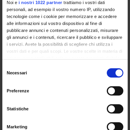
Noi e
i nostri 1022 partner
trattiamo i vostri dati
GOVERNANCE
personali, ad esempio il vostro numero IP, utilizzando
COMMITTEES
tecnologie come i cookie per memorizzare e accedere
alle informazioni sul vostro dispositivo al fine di
DEPARTMENT ADMINISTRATION OFFICES
pubblicare annunci e contenuti personalizzati, misurare
gli annunci e i contenuti, ricercare il pubblico e sviluppare
STUDENT ADMINISTRATION OFFICES
i servizi. Avete la possibilità di scegliere chi utilizza i
vostri dati e per quali scopi. Le vostre scelte in materia di
DEPARTMENT FACILITIES
privacy sono applicabili solo su questa proprietà digitale
in cui avete effettuato le vostre scelte. È possibile
Selezione
LIBRARIES
modificare o revocare il proprio consenso in qualsiasi
Necessari
del
momento dalla Dichiarazione sui cookie o facendo clic
CENTRES
consenso
sull'icona di attivazione della privacy.
Preferenze
LABORATORIES
Con il tuo consenso, vorremmo anche:
SPIN OFF AND COMPANIES
raccogliere informazioni sulla tua posizione
Statistiche
geografica, con un'approssimazione di qualche
Contacts
metro,
Marketing
Identificare il tuo dispositivo, scansionandolo