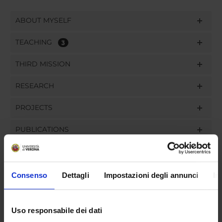
ABOUT MYSELF
TEACHING
3
THIRD MISSION
RESEARCH
PROJECTS
PUBLICATIONS
ASSIGNMENTS
Consenso
Dettagli
Impostazioni degli annunci
In
ORGANIZATION
Uso responsabile dei dati