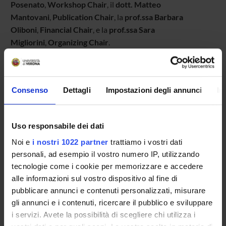
Posenato
,
Workshop Chair
, il
dott. Matteo
Mantovani
,
Publication Chair
, la
prof.ssa Barbara
Oliboni
,
Financial Chair
, e la
prof.ssa Sara
Migliorini
,
Organizing Chair
.
Sono attesi circa
300 studiosi
provenienti da
Europa, Asia,
Australia, Nord e Sud America
, a conferma del respiro
Consenso
Dettagli
Impostazioni degli annunci
In
internazionale dell’iniziativa e della rilevanza scientifica dei
temi affrontati.
Uso responsabile dei dati
Tra gli enti patrocinatori del convegno figurano l’
Università
Noi e
i nostri 1022 partner
trattiamo i vostri dati
di Verona
, il
Dipartimento di Informatica dell’Università
personali, ad esempio il vostro numero IP, utilizzando
di Verona
, l’
Ordine degli Ingegneri
e la
Camera di
tecnologie come i cookie per memorizzare e accedere
Commercio di Verona
. Sostengono inoltre l’evento, in
alle informazioni sul vostro dispositivo al fine di
qualità di sponsor,
Sys-dat Group S.p.A.
,
Connetia
pubblicare annunci e contenuti personalizzati, misurare
S.r.l.
e
Springer
.
gli annunci e i contenuti, ricercare il pubblico e sviluppare
i servizi. Avete la possibilità di scegliere chi utilizza i