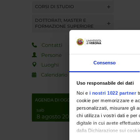
CORSI DI STUDIO
DOTTORATI, MASTER E
FORMAZIONE SUPERIORE
Contatti
Persone
Consenso
Luoghi
Calendario
Uso responsabile dei dati
Noi e
i nostri 1022 partner
t
AGENDA DI OGGI
cookie per memorizzare e acce
personalizzati, misurare gli an
sab
chi utilizza i vostri dati e pe
8 agosto 2026
digitale in cui avete effettua
dalla Dichiarazione sui cookie