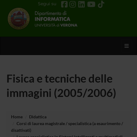
Segui su
Toggl
Fisica e tecniche delle
immagini (2005/2006)
Home
Didattica
Corsi di laurea magistrale / specialistica (a esaurimento /
disattivati)
Laurea specialistica in Sistemi intelligenti e multimediali