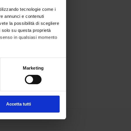
utilizzando tecnologie come i
re annunci e contenuti
vete la possibilità di scegliere
li solo su questa proprietà
consenso in qualsiasi momento
alche metro,
Marketing
e specifiche (impronte
ezione dettagli
. Puoi
Accetta tutti
l media e per analizzare il
ostri partner che si occupano
azioni che hai fornito loro o