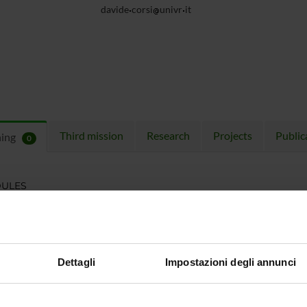
davide
corsi
univr
it
Third mission
Research
Projects
Public
hing
0
ULES
 running in the period selected:
0
.
n the module to see the timetable and course details.
Dettagli
Impostazioni degli annunci