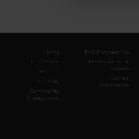
Home
PhD Programmes
Department
Master and Post
Lauream
Research
Contact
Teaching
information
Community
Engagement