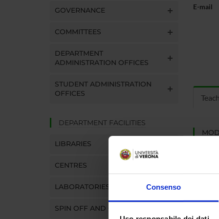
E-mail
GOVERNANCE
COMMITTEES
DEPARTMENT
ADMINISTRATION OFFICES
STUDENT ADMINISTRATION
OFFICES
Teac
DEPARTMENT FACILITIES
MOD
LIBRARIES
Modules
Click o
CENTRES
LABORATORIES
Consenso
SPIN OFF AND COMPANIES
Uso responsabile dei dati