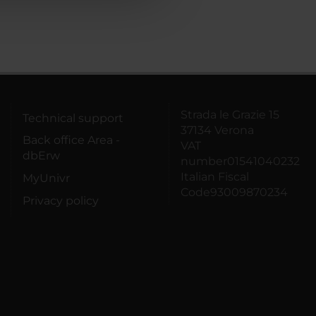
Strada le Grazie 15
Technical support
37134 Verona
Back office Area -
VAT
dbErw
number01541040232
Italian Fiscal
MyUnivr
Code93009870234
Privacy policy