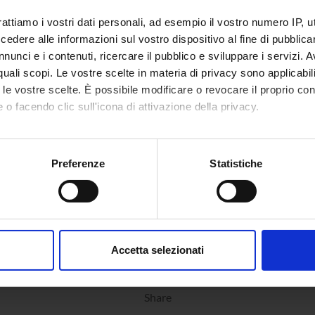
rattiamo i vostri dati personali, ad esempio il vostro numero IP, 
dere alle informazioni sul vostro dispositivo al fine di pubblica
nunci e i contenuti, ricercare il pubblico e sviluppare i servizi. A
r quali scopi. Le vostre scelte in materia di privacy sono applicabi
to le vostre scelte. È possibile modificare o revocare il proprio 
 o facendo clic sull'icona di attivazione della privacy.
mo anche:
oni sulla tua posizione geografica, con un'approssimazione di qu
Preferenze
Statistiche
spositivo, scansionandolo attivamente alla ricerca di caratteristich
aborati i tuoi dati personali e imposta le tue preferenze nella
s
consenso in qualsiasi momento dalla Dichiarazione sui cookie.
Accetta selezionati
nalizzare contenuti ed annunci, per fornire funzionalità dei socia
inoltre informazioni sul modo in cui utilizzi il nostro sito con i n
Share
icità e social media, i quali potrebbero combinarle con altre inform
lizzo dei loro servizi.