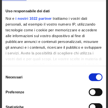
Unione Europea
Funds:
assigned and managed by an external body
Uso responsabile dei dati
Syllabus:
EUROPA - Progetti Europei
Noi e
i nostri 1022 partner
trattiamo i vostri dati
personali, ad esempio il vostro numero IP, utilizzando
tecnologie come i cookie per memorizzare e accedere
PROJECT PARTICIPANTS
alle informazioni sul vostro dispositivo al fine di
pubblicare annunci e contenuti personalizzati, misurare
Nicola Bombieri
gli annunci e i contenuti, ricercare il pubblico e sviluppare
Full Professor
i servizi. Avete la possibilità di scegliere chi utilizza i
Giuseppe Di Guglielmo
vostri dati e per quali scopi. Le vostre scelte in materia di
privacy sono applicabili solo su questa proprietà digitale
Franco Fummi
in cui avete effettuato le vostre scelte. È possibile
Selezione
Full Professor
modificare o revocare il proprio consenso in qualsiasi
Necessari
del
Graziano Pravadelli
momento dalla Dichiarazione sui cookie o facendo clic
consenso
Full Professor
sull'icona di attivazione della privacy.
Preferenze
Con il tuo consenso, vorremmo anche:
raccogliere informazioni sulla tua posizione
Statistiche