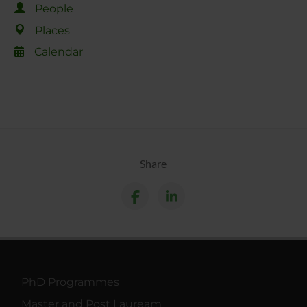
People
Places
Calendar
Share
PhD Programmes
Master and Post Lauream