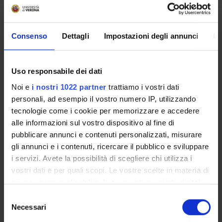
The scientific global goal of the project is to use the notion
of `constraint', supported by abstract interpretation and
Consenso
Dettagli
Impostazioni degli annunci
In
type theory, as the unifying concept for the specification
and automated verification of complex reactive systems.
Uso responsabile dei dati
SPONSORS:
Noi e
i nostri 1022 partner
trattiamo i vostri dati
personali, ad esempio il vostro numero IP, utilizzando
Ministero dell'Istruzione dell'Università e della Ricerca
tecnologie come i cookie per memorizzare e accedere
Funds:
assigned and managed by the department
alle informazioni sul vostro dispositivo al fine di
pubblicare annunci e contenuti personalizzati, misurare
gli annunci e i contenuti, ricercare il pubblico e sviluppare
PROJECT PARTICIPANTS
i servizi. Avete la possibilità di scegliere chi utilizza i
vostri dati e per quali scopi. Le vostre scelte in materia di
Matteo Cristani
privacy sono applicabili solo su questa proprietà digitale
Associate Professor
in cui avete effettuato le vostre scelte. È possibile
Selezione
Roberto Giacobazzi
modificare o revocare il proprio consenso in qualsiasi
Necessari
del
Full Professor
momento dalla Dichiarazione sui cookie o facendo clic
consenso