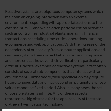
Reactive systems are ubiquitous computer systems which
maintain an ongoing interaction with an external
environment, responding with appropriate actions to the
external stimuli, and which often perform critical activities
such as controlling industrial plants, managing financial
transactions, scheduling time-critical operations, running
e-commerce and web applications. With the increase of the
dependency of our society from computer applications and
reactive systems their correct behavior is becoming more
and more critical, however their verification is particularly
difficult. Practical examples of reactive systems in fact often
consists of several sub-components that interact with an
environment. Furthermore, their specification may require
heterogeneous data and may depend on parameters whose
values cannot be fixed a priori. Also, in many cases the set
of possible states is infinite. Any of these aspects
represents a big obstacle for the applicability of the state-
of-the-art verification technology.