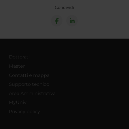
Condividi
Dottorati
Master
Contatti e mappa
Supporto tecnico
Area Amministrativa
MyUnivr
Privacy policy