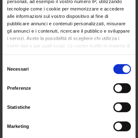
personali, ad esempio il vostro numero IP, utilizzando
tecnologie come i cookie per memorizzare e accedere
Paola Cesari
alle informazioni sul vostro dispositivo al fine di
Federico Fontana
pubblicare annunci e contenuti personalizzati, misurare
gli annunci e i contenuti, ricercare il pubblico e sviluppare
Pietro Polotti
i servizi. Avete la possibilità di scegliere chi utilizza i
Davide Rocchesso
vostri dati e per quali scopi. Le vostre scelte in materia di
privacy sono applicabili solo su questa proprietà digitale
in cui avete effettuato le vostre scelte. È possibile
Selezione
modificare o revocare il proprio consenso in qualsiasi
Necessari
del
momento dalla Dichiarazione sui cookie o facendo clic
consenso
ATTIVITÀ
sull'icona di attivazione della privacy.
Preferenze
AREE DI RICERCA
Con il tuo consenso, vorremmo anche:
GRUPPI DI RICERCA
raccogliere informazioni sulla tua posizione
Statistiche
geografica, con un'approssimazione di qualche
DOTTORATI DI RICERCA
metro,
Marketing
Identificare il tuo dispositivo, scansionandolo
STRUTTURE
attivamente alla ricerca di caratteristiche specifiche