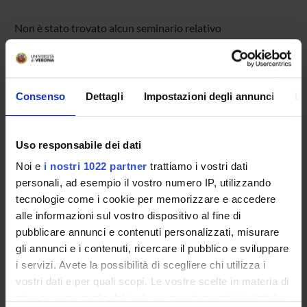
Non è stato trovato alcun seminario relativo
all'insegnamento Complessità.
Consenso
Dettagli
Impostazioni degli annunci
In
OFFERTA FORMATIVA
CORSI DI STUDIO
Uso responsabile dei dati
DOTTORATI, MASTER E FORMAZIONE SUPERIORE
Noi e
i nostri 1022 partner
trattiamo i vostri dati
personali, ad esempio il vostro numero IP, utilizzando
Contatti
tecnologie come i cookie per memorizzare e accedere
alle informazioni sul vostro dispositivo al fine di
Persone
pubblicare annunci e contenuti personalizzati, misurare
Luoghi
gli annunci e i contenuti, ricercare il pubblico e sviluppare
Calendario
i servizi. Avete la possibilità di scegliere chi utilizza i
vostri dati e per quali scopi. Le vostre scelte in materia di
privacy sono applicabili solo su questa proprietà digitale