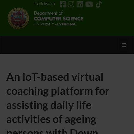
Follow on
Toggl
An IoT-based virtual
coaching platform for
assisting daily life
activities of ageing
persons with Down