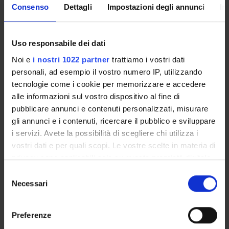
recognize the needs of the person, match them with the
Consenso
Dettagli
Impostazioni degli annunci
In
coaching plan, and support and decide a personalized
reaction in daily life activities.
As demonstrator, a use case, tackling the key challenge of
Uso responsabile dei dati
medicine assumptions for PwDS, is addressed to gather
requirements and demonstrate the feasibility of the
Noi e
i nostri 1022 partner
trattiamo i vostri dati
approach.
personali, ad esempio il vostro numero IP, utilizzando
The project will be conducted by a multidisciplinary
tecnologie come i cookie per memorizzare e accedere
consortium composed of social care professionals, coaching
alle informazioni sul vostro dispositivo al fine di
experts, researchers on education for persons with
pubblicare annunci e contenuti personalizzati, misurare
intellectual disabilities, and ICT technological experts for
gli annunci e i contenuti, ricercare il pubblico e sviluppare
IoT, embedded systems and data analytics A scientific
i servizi. Avete la possibilità di scegliere chi utilizza i
advisory board is foreseen for objective definitions and
vostri dati e per quali scopi. Le vostre scelte in materia di
further strengthening the outreach into the relevant
communities.
privacy sono applicabili solo su questa proprietà digitale
in cui avete effettuato le vostre scelte. È possibile
Selezione
modificare o revocare il proprio consenso in qualsiasi
Necessari
del
PROJECT PARTICIPANTS
momento dalla Dichiarazione sui cookie o facendo clic
consenso
sull'icona di attivazione della privacy.
Graziano Pravadelli
Preferenze
Full Professor