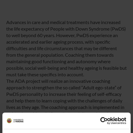
Advances in care and medical treatments have increased
the life expectancy of People with Down Syndrome (PwDS)
to well beyond 60 years. However, PwDS experience an
accelerated and earlier ageing process, with specific
difficulties and life circumstances that may be different
from the general population. Coaching them towards
maintaining good functioning and autonomy where
possible, social well-being and healthy ageing is feasible but
must take these specifics into account.
The ADA project will realize an innovative coaching
approach to strengthen the so called “Adult ego-state” of
PwDS personality to increase their feeling of self-efficacy
and help them to learn coping with the challenges of daily
lives as they age. The coaching approach is implemented in
a virtual coaching platform that exploits unobtrusive smart
objects and IoT technologies to support the user in
according to his/her needs. Data analytics processes