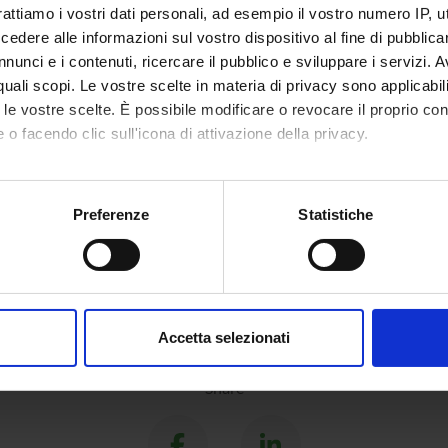
rattiamo i vostri dati personali, ad esempio il vostro numero IP, 
RCH AREAS INVOLVED IN THE PROJECT
dere alle informazioni sul vostro dispositivo al fine di pubblica
genza Artificiale
nunci e i contenuti, ricercare il pubblico e sviluppare i servizi. A
ial intelligence
r quali scopi. Le vostre scelte in materia di privacy sono applicabi
to le vostre scelte. È possibile modificare o revocare il proprio 
 o facendo clic sull'icona di attivazione della privacy.
mo anche:
oni sulla tua posizione geografica, con un'approssimazione di qu
Preferenze
Statistiche
spositivo, scansionandolo attivamente alla ricerca di caratteristich
aborati i tuoi dati personali e imposta le tue preferenze nella
s
consenso in qualsiasi momento dalla Dichiarazione sui cookie.
Accetta selezionati
nalizzare contenuti ed annunci, per fornire funzionalità dei socia
inoltre informazioni sul modo in cui utilizzi il nostro sito con i n
Share
icità e social media, i quali potrebbero combinarle con altre inform
lizzo dei loro servizi.