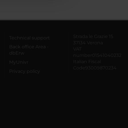
Strada le Grazie 15
Technical support
37134 Verona
Back office Area -
VAT
dbErw
number01541040232
Italian Fiscal
MyUnivr
Code93009870234
Privacy policy