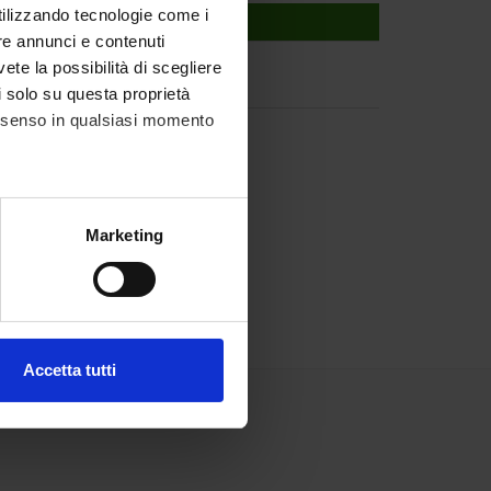
utilizzando tecnologie come i
re annunci e contenuti
vete la possibilità di scegliere
li solo su questa proprietà
consenso in qualsiasi momento
alche metro,
Marketing
e specifiche (impronte
ezione dettagli
. Puoi
Accetta tutti
l media e per analizzare il
ostri partner che si occupano
azioni che hai fornito loro o