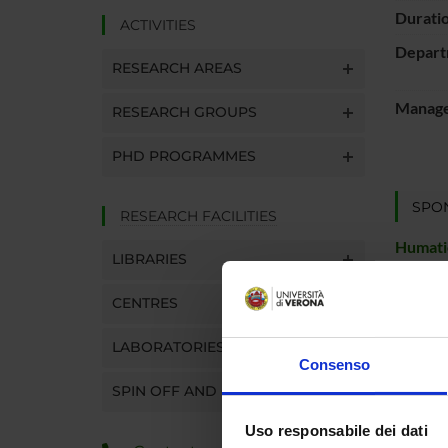
Durati
ACTIVITIES
Depart
RESEARCH AREAS
Manager
RESEARCH GROUPS
PHD PROGRAMMES
SPO
RESEARCH FACILITIES
Humatics
LIBRARIES
CENTRES
PROJ
LABORATORIES
Consenso
Marco C
SPIN OFF AND COMPANIES
Uso responsabile dei dati