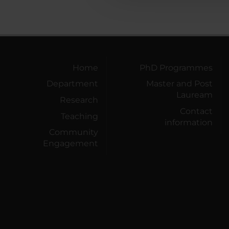
Home
PhD Programmes
Department
Master and Post
Lauream
Research
Contact
Teaching
information
Community
Engagement