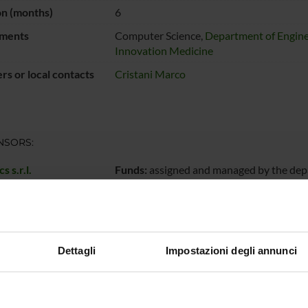
on (months)
6
ments
Computer Science,
Department of Engine
Innovation Medicine
s or local contacts
Cristani Marco
NSORS:
 s.r.l.
Funds:
assigned and managed by the de
ECT PARTICIPANTS
Dettagli
Impostazioni degli annunci
ristani
Full Professor