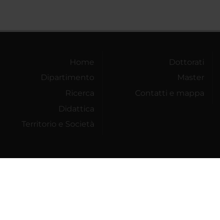
Home
Dottorati
Dipartimento
Master
Ricerca
Contatti e mappa
Didattica
Territorio e Società