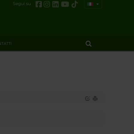
Segui su
TATTI