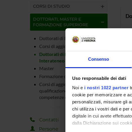
CORSI DI STUDIO
Do
DOTTORATI, MASTER E
FORMAZIONE SUPERIORE
Cl
Dottorati di Ricerca
Sed
Corsi di aggiornamento
Dottorati di Ricerca
Consenso
Interateneo
Master
Formazione degli insegnanti
Uso responsabile dei dati
Corsi di aggiornamento e
Noi e
i nostri 1022 partner
t
qualificazione delle
cookie per memorizzare e acce
competenze degli insegnanti
personalizzati, misurare gli an
chi utilizza i vostri dati e pe
digitale in cui avete effettua
Contatti
dalla Dichiarazione sui cookie
Persone