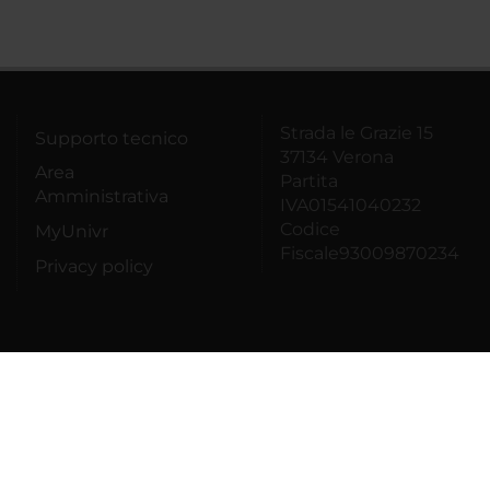
Strada le Grazie 15
Supporto tecnico
37134 Verona
Area
Partita
Amministrativa
IVA01541040232
Codice
MyUnivr
Fiscale93009870234
Privacy policy