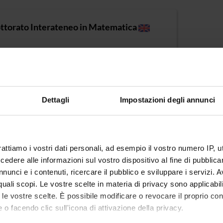
ttorato Interateneo in Matematica
asse di appartenenza : DOTTORATI
e : Trento e Verona
Dettagli
Impostazioni degli annunci
rattiamo i vostri dati personali, ad esempio il vostro numero IP, 
dere alle informazioni sul vostro dispositivo al fine di pubblica
nunci e i contenuti, ricercare il pubblico e sviluppare i servizi. A
r quali scopi. Le vostre scelte in materia di privacy sono applicabi
to le vostre scelte. È possibile modificare o revocare il proprio 
 o facendo clic sull'icona di attivazione della privacy.