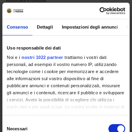
RESEARCH AREAS INVOLVED IN THE PROJECT
Consenso
Dettagli
Impostazioni degli annunci
In
Sicurezza informatica
Formal methods and theory of security
Uso responsabile dei dati
Noi e
i nostri 1022 partner
trattiamo i vostri dati
personali, ad esempio il vostro numero IP, utilizzando
tecnologie come i cookie per memorizzare e accedere
ACTIVITIES
alle informazioni sul vostro dispositivo al fine di
pubblicare annunci e contenuti personalizzati, misurare
RESEARCH AREAS
gli annunci e i contenuti, ricercare il pubblico e sviluppare
i servizi. Avete la possibilità di scegliere chi utilizza i
RESEARCH GROUPS
vostri dati e per quali scopi. Le vostre scelte in materia di
PHD PROGRAMMES
privacy sono applicabili solo su questa proprietà digitale
in cui avete effettuato le vostre scelte. È possibile
Selezione
modificare o revocare il proprio consenso in qualsiasi
RESEARCH FACILITIES
Necessari
del