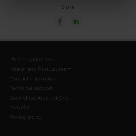
informazioni sul modo in cui utilizzi il nostro sito con i
Share
nostri partner che si occupano di analisi dei dati web,
pubblicità e social media, i quali potrebbero combinarle
con altre informazioni che hai fornito loro o che hanno
raccolto dal tuo utilizzo dei loro servizi.
PhD Programmes
Master and Post Lauream
Contact information
Technical support
Back office Area - dbErw
MyUnivr
Privacy policy