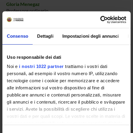
Gloria Menegaz
Professore ordinario
AREE DI RICERCA COINVOLTE DAL PROGETTO
Consenso
Dettagli
Impostazioni degli annunci
In
Intelligenza Artificiale
Artificial intelligence
Uso responsabile dei dati
Noi e
i nostri 1022 partner
trattiamo i vostri dati
personali, ad esempio il vostro numero IP, utilizzando
tecnologie come i cookie per memorizzare e accedere
ATTIVITÀ
alle informazioni sul vostro dispositivo al fine di
pubblicare annunci e contenuti personalizzati, misurare
AREE DI RICERCA
gli annunci e i contenuti, ricercare il pubblico e sviluppare
i servizi. Avete la possibilità di scegliere chi utilizza i
GRUPPI DI RICERCA
vostri dati e per quali scopi. Le vostre scelte in materia di
privacy sono applicabili solo su questa proprietà digitale
DOTTORATI DI RICERCA
in cui avete effettuato le vostre scelte. È possibile
Selezione