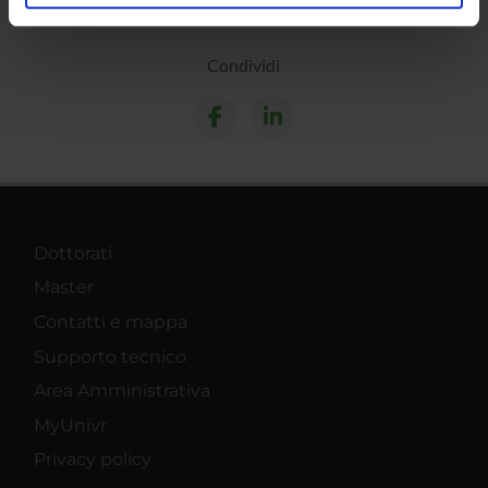
analizzare il nostro traffico. Condividiamo inoltre
informazioni sul modo in cui utilizzi il nostro sito con i
nostri partner che si occupano di analisi dei dati web,
Condividi
pubblicità e social media, i quali potrebbero combinarle
con altre informazioni che hai fornito loro o che hanno
raccolto dal tuo utilizzo dei loro servizi.
Dottorati
Master
Contatti e mappa
Supporto tecnico
Area Amministrativa
MyUnivr
Privacy policy