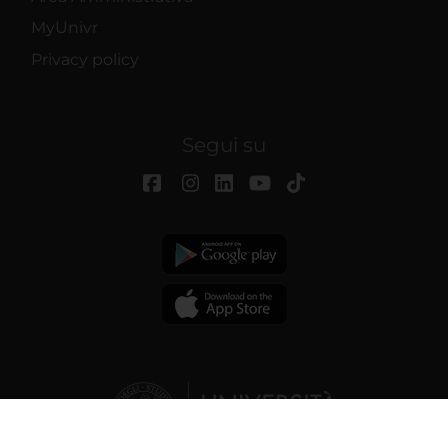
MyUnivr
Privacy policy
Segui su