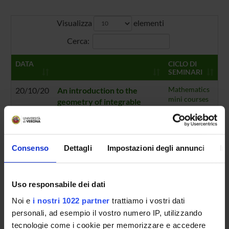
Visualizza
elementi
Cerca:
DATA
CICLO DI
SEMINARI
20/10/20
An introduction to the
Mathematics
mini courses
geometry of integrable
2020-21
Hamiltonian systems SSD
MAT07 12 ore / 2 ECTS The
minicourse will take place
between the end of
Consenso
Dettagli
Impostazioni degli annunci
In
October and the beginning
of November
Orario:
Online seminar |
Uso responsabile dei dati
Relatore:
dott. Daniele Sepe
Noi e
i nostri 1022 partner
trattiamo i vostri dati
(Universidade Federal
Fluminense)
personali, ad esempio il vostro numero IP, utilizzando
tecnologie come i cookie per memorizzare e accedere