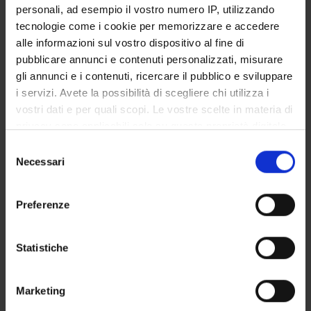
personali, ad esempio il vostro numero IP, utilizzando
Mariano Ceccato
Associate Professor
tecnologie come i cookie per memorizzare e accedere
alle informazioni sul vostro dispositivo al fine di
pubblicare annunci e contenuti personalizzati, misurare
gli annunci e i contenuti, ricercare il pubblico e sviluppare
RESEARCH AREAS INVOLVED IN THE PROJECT
i servizi. Avete la possibilità di scegliere chi utilizza i
Sicurezza informatica
vostri dati e per quali scopi. Le vostre scelte in materia di
Formal methods and theory of security
privacy sono applicabili solo su questa proprietà digitale
in cui avete effettuato le vostre scelte. È possibile
Selezione
modificare o revocare il proprio consenso in qualsiasi
Necessari
del
momento dalla Dichiarazione sui cookie o facendo clic
consenso
sull'icona di attivazione della privacy.
ACTIVITIES
Preferenze
Con il tuo consenso, vorremmo anche:
RESEARCH AREAS
raccogliere informazioni sulla tua posizione
Statistiche
geografica, con un'approssimazione di qualche
RESEARCH GROUPS
metro,
Marketing
PHD PROGRAMMES
Identificare il tuo dispositivo, scansionandolo