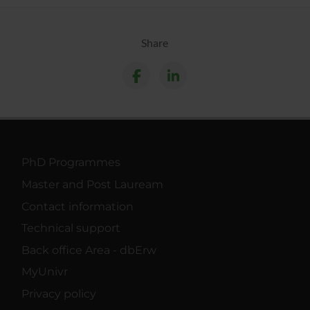
Share
PhD Programmes
Master and Post Lauream
Contact information
Technical support
Back office Area - dbErw
MyUnivr
Privacy policy