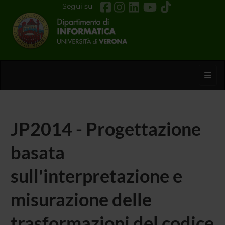
Segui su
Toggl
JP2014 - Progettazione
basata
sull'interpretazione e
misurazione delle
trasformazioni del codice