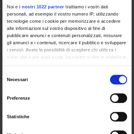
IDACOP con metodi e prototipi sviluppati a livello
Noi e
i nostri 1022 partner
trattiamo i vostri dati
industriale.
personali, ad esempio il vostro numero IP, utilizzando
MAIN PARTNER
tecnologie come i cookie per memorizzare e accedere
IRDETO Canada Corporation
alle informazioni sul vostro dispositivo al fine di
pubblicare annunci e contenuti personalizzati, misurare
gli annunci e i contenuti, ricercare il pubblico e sviluppare
ENTI FINANZIATORI:
i servizi. Avete la possibilità di scegliere chi utilizza i
vostri dati e per quali scopi. Le vostre scelte in materia di
Finanziamento:
assegnato e gestito dal Dipartimento
privacy sono applicabili solo su questa proprietà digitale
in cui avete effettuato le vostre scelte. È possibile
Selezione
modificare o revocare il proprio consenso in qualsiasi
Necessari
del
PARTECIPANTI AL PROGETTO
momento dalla Dichiarazione sui cookie o facendo clic
consenso
sull'icona di attivazione della privacy.
Roberto Giacobazzi
Preferenze
Professore ordinario
Con il tuo consenso, vorremmo anche:
raccogliere informazioni sulla tua posizione
Statistiche
geografica, con un'approssimazione di qualche
AREE DI RICERCA COINVOLTE DAL PROGETTO
metro,