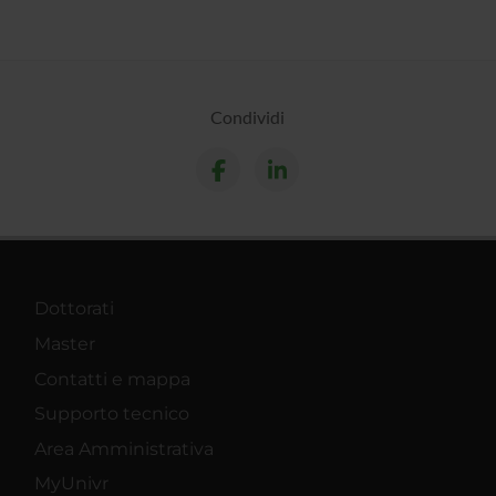
Condividi
Dottorati
Master
Contatti e mappa
Supporto tecnico
Area Amministrativa
MyUnivr