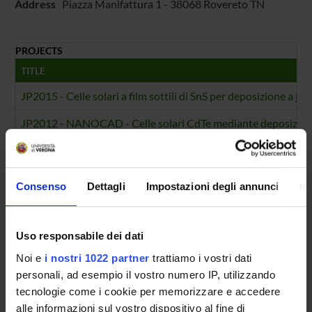
Address
Piazza Manifattura 1 - 38068 Rovereto TN
PROJECTS
TITLE
JP2015 - Celle solari a film sottili di SnS per deposizione a jet
JP2012 - NANOCAD - Celle solari CdTe mediante deposizione
FOUNDING NUMBERS
YEAR
NUMBER
Consenso
Dettagli
Impostazioni degli annunci
In
2016
1
2013
1
Uso responsabile dei dati
Noi e
i nostri 1022 partner
trattiamo i vostri dati
personali, ad esempio il vostro numero IP, utilizzando
tecnologie come i cookie per memorizzare e accedere
Contacts
alle informazioni sul vostro dispositivo al fine di