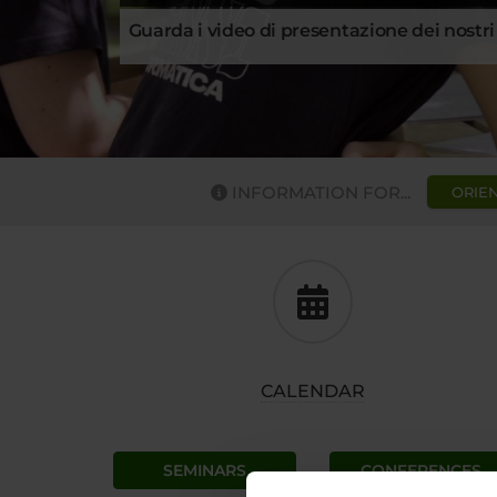
Guarda i video di presentazione dei nostri
INFORMATION FOR...
ORIEN
CALENDAR
SEMINARS
CONFERENCES