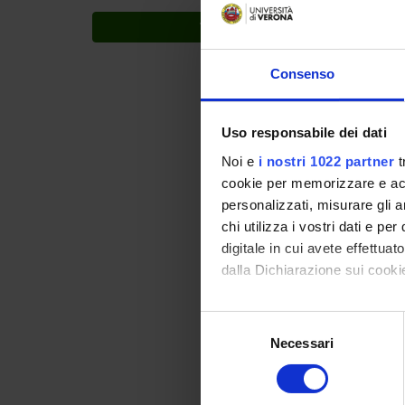
TODAY'S EVENTS
Consenso
Uso responsabile dei dati
Noi e
i nostri 1022 partner
t
cookie per memorizzare e acce
personalizzati, misurare gli an
chi utilizza i vostri dati e pe
digitale in cui avete effettua
dalla Dichiarazione sui cookie
Con il tuo consenso, vorrem
Selezione
raccogliere informazi
Necessari
del
Identificare il tuo di
consenso
digitali).