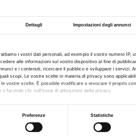
in
Di
P
Dettagli
Impostazioni degli annunci
Op
REGIONAL
PHDS
fo
INNOVATION
NETWORKS
B
A
rattiamo i vostri dati personali, ad esempio il vostro numero IP, 
T
dere alle informazioni sul vostro dispositivo al fine di pubblica
POD - INFORMATICA
SKILLS RESEARCH
s
nunci e i contenuti, ricercare il pubblico e sviluppare i servizi. A
I
r quali scopi. Le vostre scelte in materia di privacy sono applicabi
2
to le vostre scelte. È possibile modificare o revocare il proprio 
 o facendo clic sull'icona di attivazione della privacy.
Ve
in
WORK WITH US
ERASMUS
mo anche:
oni sulla tua posizione geografica, con un'approssimazione di qu
Preferenze
Statistiche
spositivo, scansionandolo attivamente alla ricerca di caratteristich
COMPUTER
MUSEO