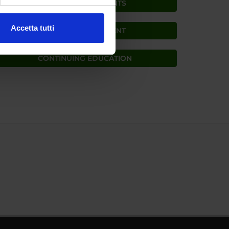
ezione dettagli
. Puoi
NEWS FOR STUDENTS
Accetta tutti
PUBLIC ENGAGEMENT
l media e per analizzare il
ostri partner che si occupano
CONTINUING EDUCATION
azioni che hai fornito loro o