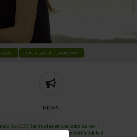
ORARE
LAUREANDI E LAUREATI
NEWS
ndo 26-002 | Bando di selezione pubblica per il
nferimento di incarichi di insegnamenti/modulo di