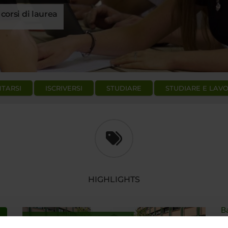
 corsi di laurea
TARSI
ISCRIVERSI
STUDIARE
STUDIARE E LAV
HIGHLIGHTS
Ba
SEE OUR DEGREE COURSES
co