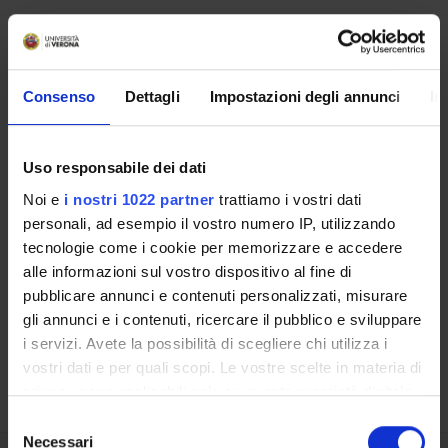
External Funding Bodies
Consenso
Dettagli
Impostazioni degli annunci
In
Address
Roma
Uso responsabile dei dati
Noi e
i nostri 1022 partner
trattiamo i vostri dati
personali, ad esempio il vostro numero IP, utilizzando
Contacts
tecnologie come i cookie per memorizzare e accedere
People
alle informazioni sul vostro dispositivo al fine di
Places
pubblicare annunci e contenuti personalizzati, misurare
Calendar
gli annunci e i contenuti, ricercare il pubblico e sviluppare
i servizi. Avete la possibilità di scegliere chi utilizza i
vostri dati e per quali scopi. Le vostre scelte in materia di
privacy sono applicabili solo su questa proprietà digitale
in cui avete effettuato le vostre scelte. È possibile
Selezione
modificare o revocare il proprio consenso in qualsiasi
Necessari
del