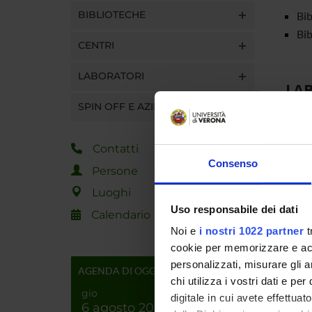
BIBLIOTECHE
Bib
Bib
CENTRI
LABORATORI
LA
SPIN OFF E AZIENDE
La
Lab
Contatti
Lab
Consenso
Persone
Lab
Luoghi
Sol
Uso responsabile dei dati
La
Calendario
Lab
Noi e
i nostri 1022 partner
t
cookie per memorizzare e acce
Lab
personalizzati, misurare gli an
Ge
AGENDA DI OGGI
chi utilizza i vostri dati e pe
Lab
gio
digitale in cui avete effettua
6 agosto 2026