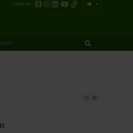
Segui su
TATTI
RI