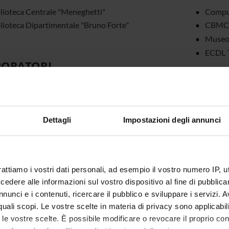
lioteca Centrale "Meneghetti"
Comput
lioteca Dipartimentale "Bruno Forte"
CBMC 
Museo 
ECDL T
BORATORI
boratorio INFOMICS
SPIN 
oratorio IRIS
oratorio ISLa
Vero4Ch
Dettagli
Impostazioni degli annunci
oratorio LAPS - Laboratory for Photovoltaics and
3Dflow 
id State Physics
BBZ s.r.
boratorio OPDATE
eVS em
oratorio SPY (Metodi Formali)
rattiamo i vostri dati personali, ad esempio il vostro numero IP, 
HPA s.r
dere alle informazioni sul vostro dispositivo al fine di pubblica
oratorio STARS (Semistructured Temporal clinicAl
nunci e i contenuti, ricercare il pubblico e sviluppare i servizi. A
ogRaphical Systems)
r quali scopi. Le vostre scelte in materia di privacy sono applicabi
oratorio VIPS (Vision, Image Processing & Sound)
to le vostre scelte. È possibile modificare o revocare il proprio 