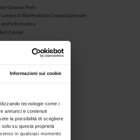
er Science Park
Centro di BioMedicina Computazionale
dell'Informatica
est Center
OFF E AZIENDE
ain s.r.l.
Informazioni sui cookie
s.r.l.
l.
bedded Vision Systems s.r.l.
utilizzando tecnologie come i
.l.
re annunci e contenuti
vete la possibilità di scegliere
li solo su questa proprietà
consenso in qualsiasi momento