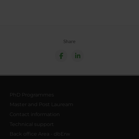
Share
PhD Programmes
Master and Post Lauream
Contact information
Technical support
Back office Area - dbErw