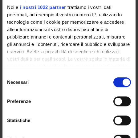
This project aims to develop and design a set of concepts
Noi e
i nostri 1022 partner
trattiamo i vostri dati
and tools for (1) modeling multi-granular
personali, ad esempio il vostro numero IP, utilizzando
temporal data in data warehouses and (2) integrating
tecnologie come i cookie per memorizzare e accedere
OLAP techniques and statistical analysis in order
alle informazioni sul vostro dispositivo al fine di
to better exploit the analysis capabilities of both
pubblicare annunci e contenuti personalizzati, misurare
technologies and provide an unified tool.
gli annunci e i contenuti, ricercare il pubblico e sviluppare
i servizi. Avete la possibilità di scegliere chi utilizza i
PROJECT PARTICIPANTS
vostri dati e per quali scopi. Le vostre scelte in materia di
privacy sono applicabili solo su questa proprietà digitale
Carlo Combi
in cui avete effettuato le vostre scelte. È possibile
Selezione
Full Professor
modificare o revocare il proprio consenso in qualsiasi
Necessari
del
momento dalla Dichiarazione sui cookie o facendo clic
consenso
sull'icona di attivazione della privacy.
Preferenze
Con il tuo consenso, vorremmo anche:
ACTIVITIES
raccogliere informazioni sulla tua posizione
Statistiche
RESEARCH AREAS
geografica, con un'approssimazione di qualche
metro,