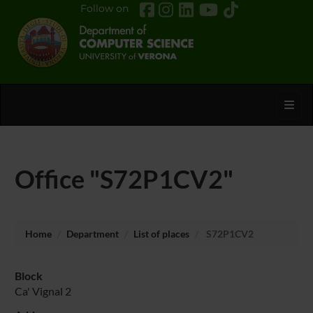
Follow on
Toggl
Office "S72P1CV2"
Home
Department
List of places
S72P1CV2
Block
Ca' Vignal 2