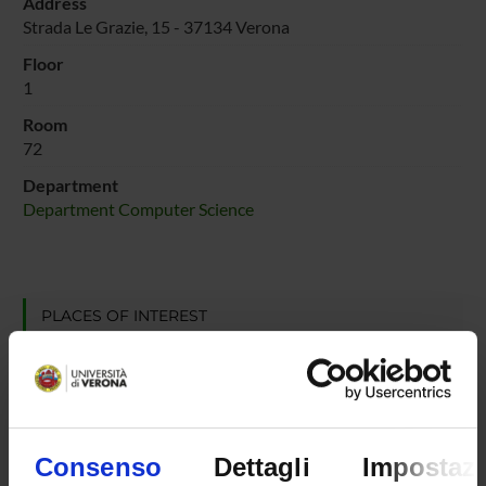
Address
Strada Le Grazie, 15 - 37134 Verona
Floor
1
Room
72
Department
Department Computer Science
PLACES OF INTEREST
Consenso
Dettagli
Impostazi