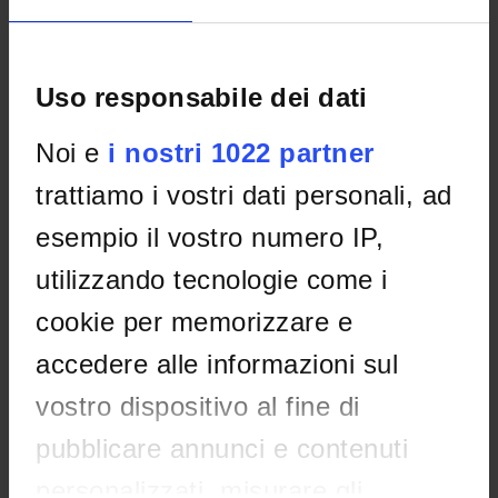
Uso responsabile dei dati
Noi e
i nostri 1022 partner
trattiamo i vostri dati personali, ad
esempio il vostro numero IP,
utilizzando tecnologie come i
cookie per memorizzare e
ORGANIZATION
accedere alle informazioni sul
GOVERNANCE
vostro dispositivo al fine di
COMMITTEES
pubblicare annunci e contenuti
DEPARTMENT ADMINISTRATION OFFICES
personalizzati, misurare gli