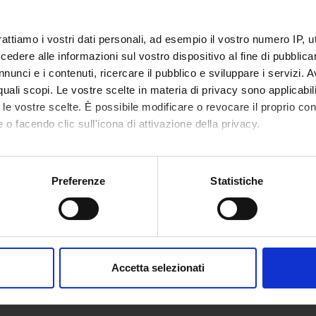
NSORS:
ione CARIPARO
Funds:
assigned and managed by an exte
rattiamo i vostri dati personali, ad esempio il vostro numero IP, 
dere alle informazioni sul vostro dispositivo al fine di pubblica
nunci e i contenuti, ricercare il pubblico e sviluppare i servizi. A
r quali scopi. Le vostre scelte in materia di privacy sono applicabi
ECT PARTICIPANTS
to le vostre scelte. È possibile modificare o revocare il proprio 
 o facendo clic sull'icona di attivazione della privacy.
ngeleri
Full Professor
Frances
mo anche:
oni sulla tua posizione geografica, con un'approssimazione di qu
Preferenze
Statistiche
RCH AREAS INVOLVED IN THE PROJECT
spositivo, scansionandolo attivamente alla ricerca di caratteristich
a, Geometria e Logica Matematica
ative rings and algebras
aborati i tuoi dati personali e imposta le tue preferenze nella
s
consenso in qualsiasi momento dalla Dichiarazione sui cookie.
Accetta selezionati
nalizzare contenuti ed annunci, per fornire funzionalità dei socia
inoltre informazioni sul modo in cui utilizzi il nostro sito con i n
icità e social media, i quali potrebbero combinarle con altre inform