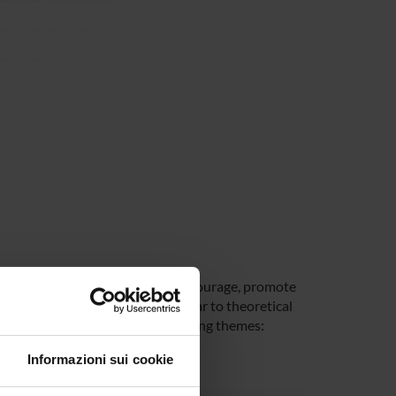
va, Verona, Udine, Torino, is to encourage, promote
ther scientific areas, in particular to theoretical
f Verona is focused on the following themes:
Informazioni sui cookie