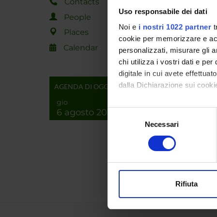
Contacts
SPO
Uso responsabile dei dati
People
Fondaz
Noi e
i nostri 1022 partner
t
Places
cookie per memorizzare e acce
Calendar
personalizzati, misurare gli an
chi utilizza i vostri dati e pe
PROJ
digitale in cui avete effettua
dalla Dichiarazione sui cookie
AGENDA DI OGGI
Lidia A
gio
Con il tuo consenso, vorrem
6 agosto 2026
Selezione
raccogliere informazi
Necessari
del
RESEA
Identificare il tuo di
consenso
digitali).
Algebr
Associ
Approfondisci come vengono el
modificare o ritirare il tuo 
Rifiuta
Utilizziamo i cookie per perso
nostro traffico. Condividiamo 
di analisi dei dati web, pubbl