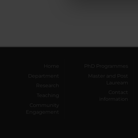
che hanno raccolto dal tuo uti
Home
PhD Programmes
Department
Master and Post
Lauream
Research
Contact
Teaching
information
Community
Engagement