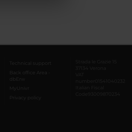
Strada le Grazie 15
Technical support
37134 Verona
Back office Area -
VAT
dbErw
number01541040232
Italian Fiscal
MyUnivr
Code93009870234
Privacy policy