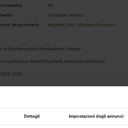
on (months)
36
ments
Computer Science
s or local contacts
Angeleri Lidia
,
Mantese Francesca
o di Eccellenza della Fondazione Cariparo
fic Coordinator: Alberto Facchini, Università di Padova
: 2012-2015
 of this project, involving researchers of the universities of Pado
lop the research in some fields of algebra which can be applied to o
 and quantum mechanics. The research activity at the University o
ntation theory of algebras, category theory, homological algebra.
Dettagli
Impostazioni degli annunci