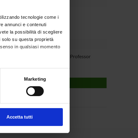
rnal body
utilizzando tecnologie come i
re annunci e contenuti
vete la possibilità di scegliere
li solo su questa proprietà
consenso in qualsiasi momento
ca Mantese
Associate Professor
alche metro,
Marketing
e specifiche (impronte
ezione dettagli
. Puoi
Accetta tutti
l media e per analizzare il
ostri partner che si occupano
azioni che hai fornito loro o