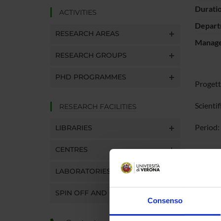
Durati
ACTIVITIES
Depart
RESEARCH AREAS
Manager
RESEARCH GROUPS
PHD PROGRAMMES
Progett
Scienti
RESEARCH FACILITIES
Period
LIBRARIES
CENTRES
The goal
and deve
LABORATORIES
physics
represe
SPIN OFF AND COMPANIES
Consenso