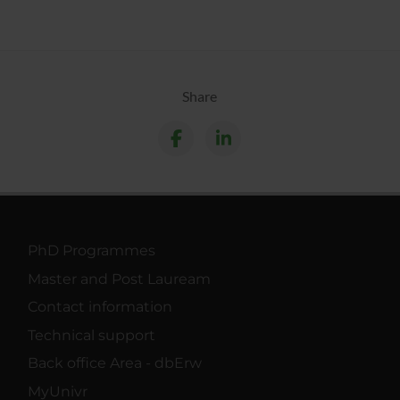
Share
PhD Programmes
Master and Post Lauream
Contact information
Technical support
Back office Area - dbErw
MyUnivr