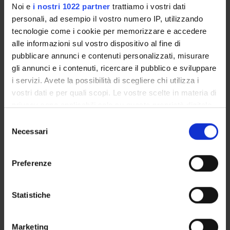
Noi e
i nostri 1022 partner
trattiamo i vostri dati
COLLABORATORI ESTERNI
personali, ad esempio il vostro numero IP, utilizzando
tecnologie come i cookie per memorizzare e accedere
University Hospital Meyer Firenze
University Hospital Meyer Firenze
alle informazioni sul vostro dispositivo al fine di
pubblicare annunci e contenuti personalizzati, misurare
gli annunci e i contenuti, ricercare il pubblico e sviluppare
i servizi. Avete la possibilità di scegliere chi utilizza i
RESEARCH AREAS INVOLVED IN THE PROJECT
vostri dati e per quali scopi. Le vostre scelte in materia di
Bioinformatica e informatica medica
privacy sono applicabili solo su questa proprietà digitale
Life and medical sciences
in cui avete effettuato le vostre scelte. È possibile
Selezione
modificare o revocare il proprio consenso in qualsiasi
Necessari
del
momento dalla Dichiarazione sui cookie o facendo clic
consenso
sull'icona di attivazione della privacy.
Preferenze
ACTIVITIES
Con il tuo consenso, vorremmo anche:
raccogliere informazioni sulla tua posizione
Statistiche
RESEARCH AREAS
geografica, con un'approssimazione di qualche
metro,
RESEARCH GROUPS
Marketing