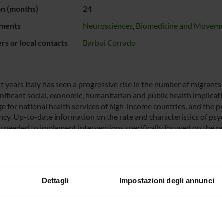
on (months)
24
ments
Neurosciences, Biomedicine and Moveme
s or local contacts
Barbui Corrado
nt years Italy has seen a progressive rise in the number of migran
nificant social, economic, humanitarian and public health implication
ge for national health services of high-income countries, and the 
cy. Up-to-date information on the rate and characteristics of psyc
y needed to implement interventions specifically focused on the nee
 compelling issue is the definition of interventions that can be e
ric distress has been identified. Based on these grounds, this proje
 on the prevalence of psychological distress and psychiatric disord
ogical and pharmacological interventions, in migrants displaced i
Dettagli
Impostazioni degli annunci
ological survey on the frequency of psychological distress and psy
tional protection in the catchment area of Verona. Collecting data
ric disorders in migrants, and on theefficacy of interventions, wil
ive of implementation of a mental healthcare component for migrant