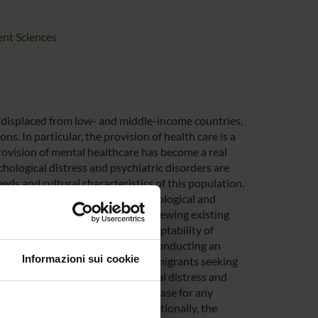
nt Sciences
ts displaced from low- and middle-income countries,
s. In particular, the provision of health care is a
provision of mental healthcare has become a real
hological distress and psychiatric disorders are
ds and cultural characteristics of this population.
ffectively implemented once psychological and
ct aims at: (a) systematically reviewing existing
ers, and on the efficacy and acceptability of
n high-income countries, and (b) conducting an
Informazioni sui cookie
chiatric disorders in a sample of migrants seeking
 on the prevalence of psychological distress and
l represent an essential evidence base for any
s in high-income countries. Additionally, the