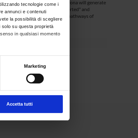
 data collected in the area of Verona will generate
utilizzando tecnologie come i
lthcare model that might be "exported" and
re annunci e contenuti
ermanent basis into the standard pathways of
vete la possibilità di scegliere
li solo su questa proprietà
consenso in qualsiasi momento
alche metro,
Marketing
e specifiche (impronte
ezione dettagli
. Puoi
Accetta tutti
l media e per analizzare il
ostri partner che si occupano
azioni che hai fornito loro o