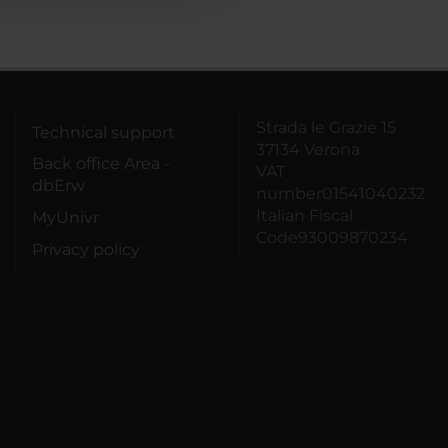
Strada le Grazie 15
Technical support
37134 Verona
Back office Area -
VAT
dbErw
number01541040232
Italian Fiscal
MyUnivr
Code93009870234
Privacy policy