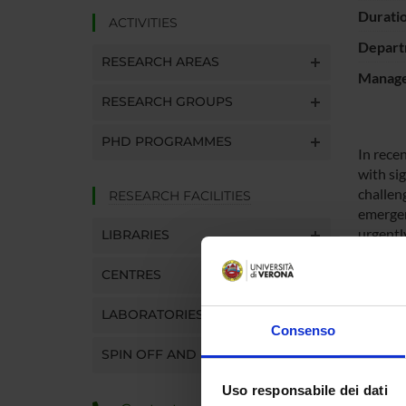
Durati
ACTIVITIES
Depart
RESEARCH AREAS
Manager
RESEARCH GROUPS
PHD PROGRAMMES
In rece
with sig
challen
RESEARCH FACILITIES
emergen
urgentl
LIBRARIES
Another
psychiat
CENTRES
evidence
psychol
LABORATORIES
Consenso
epidemi
interna
SPIN OFF AND COMPANIES
psychiat
Uso responsabile dei dati
initiat