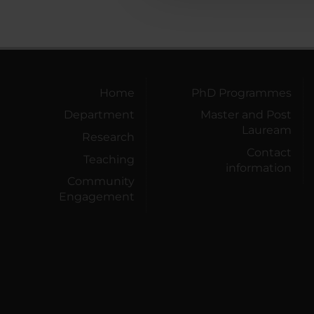
Home
PhD Programmes
Department
Master and Post
Lauream
Research
Contact
Teaching
information
Community
Engagement