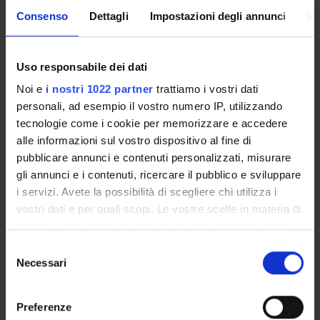
PROJECTS
Consenso
Dettagli
Impostazioni degli annunci
In
Uso responsabile dei dati
ACTIVITIES
Noi e
i nostri 1022 partner
trattiamo i vostri dati
personali, ad esempio il vostro numero IP, utilizzando
RESEARCH AREAS
tecnologie come i cookie per memorizzare e accedere
alle informazioni sul vostro dispositivo al fine di
RESEARCH GROUPS
pubblicare annunci e contenuti personalizzati, misurare
gli annunci e i contenuti, ricercare il pubblico e sviluppare
Algebra
i servizi. Avete la possibilità di scegliere chi utilizza i
Algorithms
vostri dati e per quali scopi. Le vostre scelte in materia di
Algorithmic Bioinformatics and Natural Computing
privacy sono applicabili solo su questa proprietà digitale
Analysis of PDE and Calculus of Variations
in cui avete effettuato le vostre scelte. È possibile
Selezione
ARLette - Automated Reasoning Laboratory
modificare o revocare il proprio consenso in qualsiasi
Necessari
del
Databases and Information Systems
momento dalla Dichiarazione sui cookie o facendo clic
consenso
Big Data Analytics
sull'icona di attivazione della privacy.
Preferenze
Big Data, Data Science and Process Mining