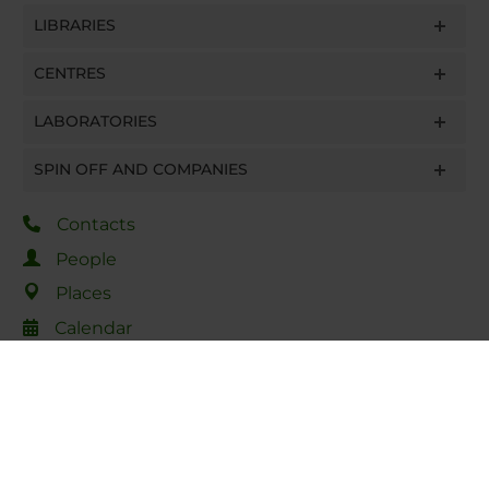
LIBRARIES
CENTRES
LABORATORIES
SPIN OFF AND COMPANIES
Contacts
People
Places
Calendar