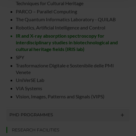
con altre informazioni che hai fornito loro o che hanno
Techniques for Cultural Heritage
raccolto dal tuo utilizzo dei loro servizi.
PARCO – Parallel Computing
The Quantum Informatics Laboratory - QUILAB
Robotics, Artificial Intelligence and Control
IR and X-ray absorption spectroscopy for
interdisciplinary studies in biotechnological and
cultural heritage fields (IRIS lab)
SPY
Trasformazione Digitale e Sostenibile delle PMI
Venete
UniVerSE Lab
VIA Systems
Vision, Images, Patterns and Signals (VIPS)
PHD PROGRAMMES
RESEARCH FACILITIES