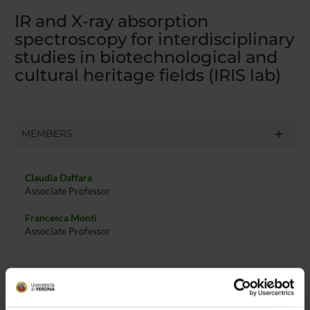
IR and X-ray absorption
spectroscopy for interdisciplinary
studies in biotechnological and
cultural heritage fields (IRIS lab)
MEMBERS
Claudia Daffara
Associate Professor
Francesca Monti
Associate Professor
RESEARCH INTERESTS