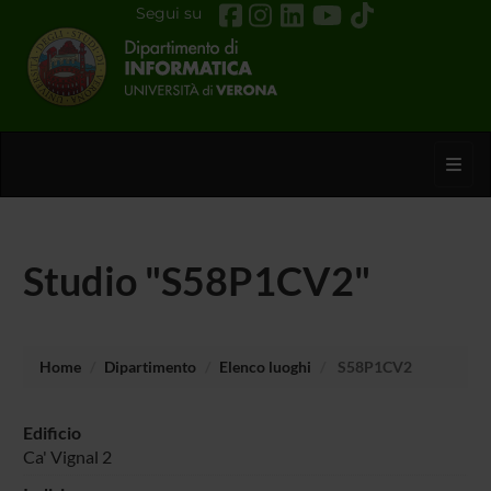
Segui su
Toggl
Studio "S58P1CV2"
Home
Dipartimento
Elenco luoghi
S58P1CV2
Edificio
Ca' Vignal 2