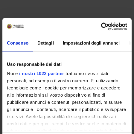
Consenso
Dettagli
Impostazioni degli annunci
In
Uso responsabile dei dati
Noi e
i nostri 1022 partner
trattiamo i vostri dati
personali, ad esempio il vostro numero IP, utilizzando
ORGANIZZAZIONE
tecnologie come i cookie per memorizzare e accedere
alle informazioni sul vostro dispositivo al fine di
GOVERNANCE
pubblicare annunci e contenuti personalizzati, misurare
gli annunci e i contenuti, ricercare il pubblico e sviluppare
COMMISSIONI
i servizi. Avete la possibilità di scegliere chi utilizza i
vostri dati e per quali scopi. Le vostre scelte in materia di
UFFICI E STRUTTURE DI SERVIZIO
privacy sono applicabili solo su questa proprietà digitale