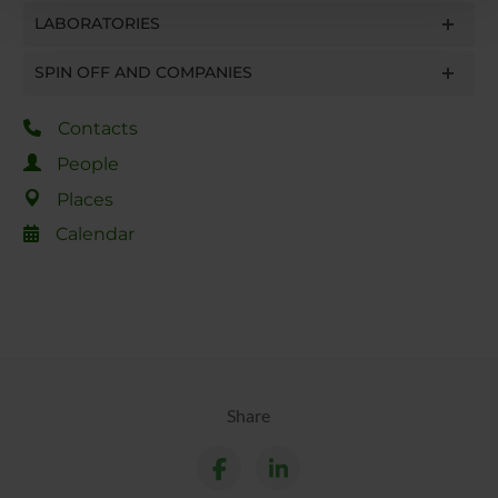
LABORATORIES
con altre informazioni che hai fornito loro o che hanno
raccolto dal tuo utilizzo dei loro servizi.
SPIN OFF AND COMPANIES
Contacts
People
Places
Calendar
Share