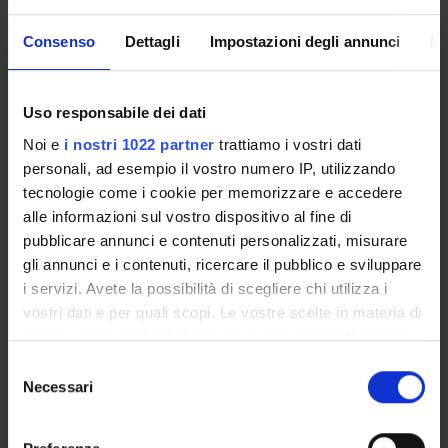
and managing of the metadata coming along with these
documents. The project outcome will be inherited by the
Consenso
Dettagli
Impostazioni degli annunci
In
archive for restoration and exploitation programmes
beyond this project.
Uso responsabile dei dati
Noi e
i nostri 1022 partner
trattiamo i vostri dati
SPONSORS:
personali, ad esempio il vostro numero IP, utilizzando
Fondazione Arena di Verona
tecnologie come i cookie per memorizzare e accedere
Funds:
assigned and managed by the department
alle informazioni sul vostro dispositivo al fine di
Syllabus:
Joint Projects 2008
pubblicare annunci e contenuti personalizzati, misurare
gli annunci e i contenuti, ricercare il pubblico e sviluppare
i servizi. Avete la possibilità di scegliere chi utilizza i
vostri dati e per quali scopi. Le vostre scelte in materia di
PROJECT PARTICIPANTS
privacy sono applicabili solo su questa proprietà digitale
in cui avete effettuato le vostre scelte. È possibile
Federica Bernardini Bressan
Selezione
modificare o revocare il proprio consenso in qualsiasi
Necessari
del
Federico Fontana
momento dalla Dichiarazione sui cookie o facendo clic
consenso
sull'icona di attivazione della privacy.
Barbara Oliboni