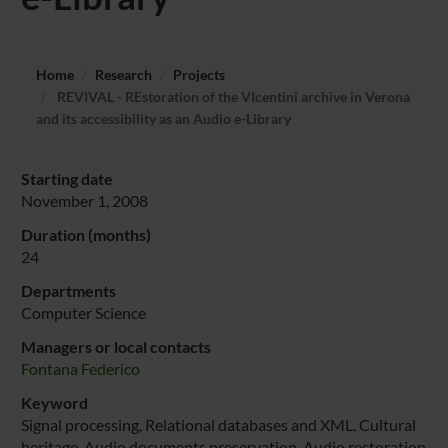
Home
Research
Projects
REVIVAL - REstoration of the VIcentini archive in Verona
and its accessibility as an Audio e-Library
Starting date
November 1, 2008
Duration (months)
24
Departments
Computer Science
Managers or local contacts
Fontana Federico
Keyword
Signal processing, Relational databases and XML, Cultural
heritage, Audio documents preservation, Audio restoration