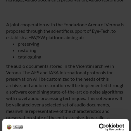
A joint cooperation with the Fondazione Arena di Verona is
proposed through the scientific support of Eye-Tech, to
establish a HW/SW platform aiming at:
preserving
restoring
cataloguing
the audio documents stored in the Vicentini archive in
Verona. The AES and IASA international protocols for
preservation will be customized to the needs of this
archive, and audio restoration will be implemented through
a software combining state-of-the-art de-noise algorithms
with novel audio processing techniques. This software will
be validated over a selected set of audio documents,
meanwhile representative of the characteristics and
preservation state of the entire archive. In parallel, a
uniform representation of the contextual information will
be defined together with a database design for the storing