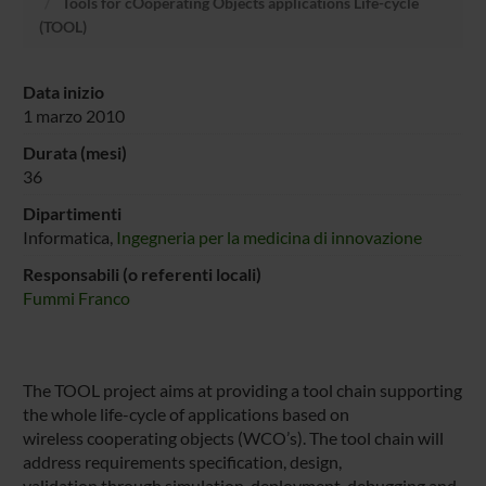
Tools for cOoperating Objects applications Life-cycle
(TOOL)
Data inizio
1 marzo 2010
Durata (mesi)
36
Dipartimenti
Informatica,
Ingegneria per la medicina di innovazione
Responsabili (o referenti locali)
Fummi Franco
The TOOL project aims at providing a tool chain supporting
the whole life-cycle of applications based on
wireless cooperating objects (WCO’s). The tool chain will
address requirements specification, design,
validation through simulation, deployment, debugging and