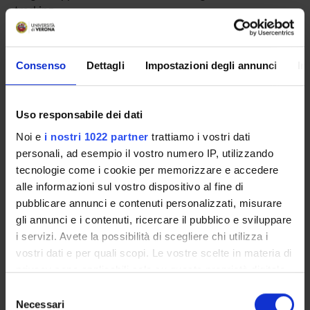
tracking.
ENTI FINANZIATORI:
Consenso
Dettagli
Impostazioni degli annunci
In
7PQ VALUTATI POSITIVAMENTE
Finanziamento:
richiesto
Programma:
EUROPA - Progetti Europei
Uso responsabile dei dati
Noi e
i nostri 1022 partner
trattiamo i vostri dati
personali, ad esempio il vostro numero IP, utilizzando
tecnologie come i cookie per memorizzare e accedere
PARTECIPANTI AL PROGETTO
alle informazioni sul vostro dispositivo al fine di
Damiano Carra
pubblicare annunci e contenuti personalizzati, misurare
Professore ordinario
gli annunci e i contenuti, ricercare il pubblico e sviluppare
i servizi. Avete la possibilità di scegliere chi utilizza i
Franco Fummi
vostri dati e per quali scopi. Le vostre scelte in materia di
Professore ordinario
privacy sono applicabili solo su questa proprietà digitale
Davide Quaglia
in cui avete effettuato le vostre scelte. È possibile
Selezione
Professore associato
modificare o revocare il proprio consenso in qualsiasi
Necessari
del