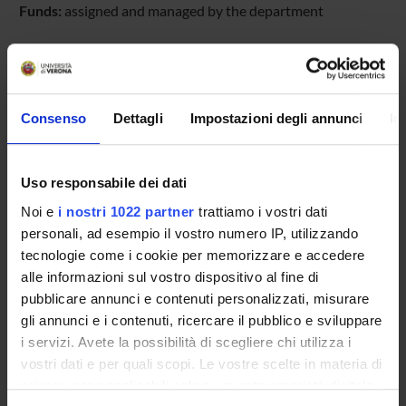
Funds:
assigned and managed by the department
PROJECT PARTICIPANTS
Consenso
Dettagli
Impostazioni degli annunci
In
Franco Fummi
Full Professor
Graziano Pravadelli
Uso responsabile dei dati
Full Professor
Noi e
i nostri 1022 partner
trattiamo i vostri dati
personali, ad esempio il vostro numero IP, utilizzando
tecnologie come i cookie per memorizzare e accedere
alle informazioni sul vostro dispositivo al fine di
pubblicare annunci e contenuti personalizzati, misurare
ACTIVITIES
gli annunci e i contenuti, ricercare il pubblico e sviluppare
i servizi. Avete la possibilità di scegliere chi utilizza i
RESEARCH AREAS
vostri dati e per quali scopi. Le vostre scelte in materia di
RESEARCH GROUPS
privacy sono applicabili solo su questa proprietà digitale