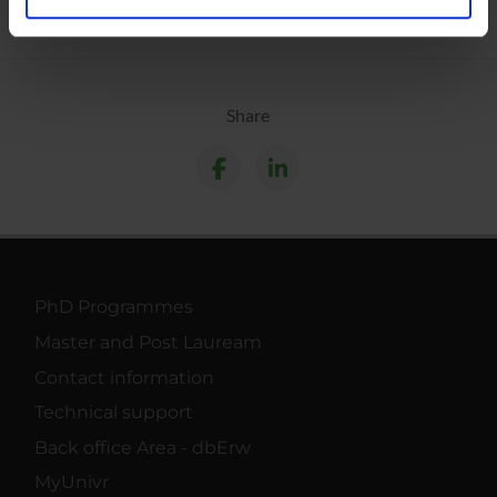
analizzare il nostro traffico. Condividiamo inoltre
informazioni sul modo in cui utilizzi il nostro sito con i
nostri partner che si occupano di analisi dei dati web,
pubblicità e social media, i quali potrebbero combinarle
Share
con altre informazioni che hai fornito loro o che hanno
raccolto dal tuo utilizzo dei loro servizi.
PhD Programmes
Master and Post Lauream
Contact information
Technical support
Back office Area - dbErw
MyUnivr